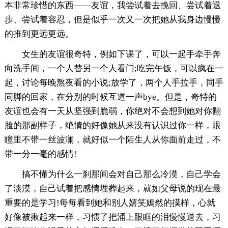
本非常珍惜的东西——友谊，我尝试着去挽回、尝试着退
步、尝试着容忍，但是似乎一次又一次把她从我身边慢慢
的推到更远更远。
女生的友谊很奇特，例如下课了，可以一起手牵手奔
向洗手间，一个人替另一个人看门;吃完午饭，可以疯在一
起，讨论每晚熬夜看的小说;放学了，两个人手拉手，同手
同脚的回家，在分别的时候互道一声bye。但是，奇特的
友谊也会有一天从坚强到脆弱，你绝对不会想到她对你翻
脸的那副样子，绝情的好像她从来没有认识过你一样，眼
瞳里不带一丝波澜，就好似一个陌生人从你面前走过，不
带一分一毫的感情!
搞不懂为什么一刹那间会对自己那么冷漠，自己学会
了淡漠，自己试着把感情埋葬起来，就如父母说的现在最
重要的是学习!每每看到她和别人嬉笑嫣然的摸样，心就
好像被揪起来一样，习惯了把涌上眼眶的泪慢慢退去，习