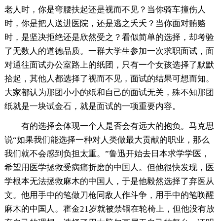
老人时，你是弯腰扶起还是视而不见？当你骑车撞伤人
时，你是把人送进医院，还是逃之夭夭？当你面对贿赂
时，是坚决拒绝还是欣然受之？看似简单的选择，却考验
了无数人的道德品质。一群大学生参加一次求职面试，面
对通往面试办公室路上的纸团，只有一个女孩选择了默默
拾起，其他人都选择了视而不见，面试的结果可想而知。
大家都认为那团小小的纸和自己的面试无关，殊不知那团
纸就是一块试金石，就是面试的一项重要内容。
有的选择会体现一个人是否会有远大的抱负。马克思
说“如果我们能选择一种对人类做最大贡献的职业，那么
我们就不会感到负担太重。”鲁迅开始去日本求学学医，
希望用医学拯救受病痛折磨的中国人。但他很快发现，医
学根本无法拯救麻木的中国人，于是他毅然选择了弃医从
文。他用手中的笔做刀枪同敌人作斗争，用手中的笔唤醒
麻木的中国人。霍金21岁就被禁锢在轮椅上，但他没有放