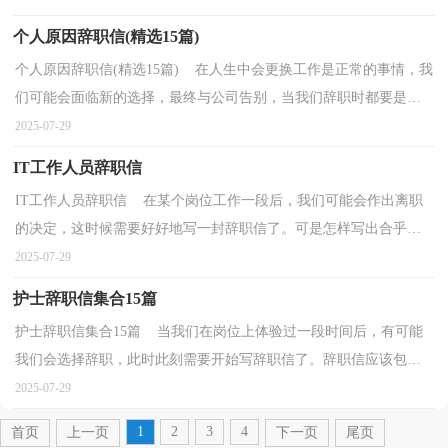
个人原因辞职信(精选15篇)
个人原因辞职信(精选15篇) 在人生中会更换工作是正常的事情，我
们可能会面临新的选择，最终与公司告别，当我们辞职时都要是写
辞职信的。怎样写好辞职信呢?以下是小编帮大家整...
2025-07-29
IT工作人员辞职信
IT工作人员辞职信 在某个岗位工作一段后，我们可能会作出离职
的决定，这时候需要好好地写一封辞职信了。可是怎样写出合乎规
范的辞职信呢？以下是小编为大家整理的IT工作人员辞...
2025-07-29
护士辞职信集合15篇
护士辞职信集合15篇 当我们在岗位上体验过一段时间后，有可能
我们会选择辞职，此时此刻需要开始写辞职信了。辞职信应该包括
什么内容?以下是小编帮大家整理的护士辞职信，欢迎...
2025-07-29
1
2
3
4
首页
上一页
下一页
尾页