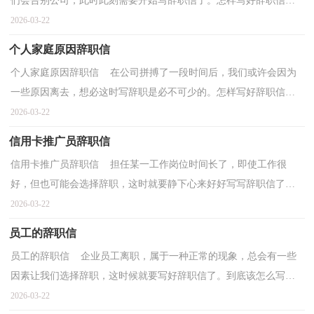
们会告别公司，此时此刻需要开始写辞职信了。怎样写好辞职信呢?
以下是小编为大家整理的幼儿园保安辞职信，希望对大...
2026-03-22
个人家庭原因辞职信
个人家庭原因辞职信 在公司拼搏了一段时间后，我们或许会因为
一些原因离去，想必这时写辞职是必不可少的。怎样写好辞职信呢?
下面是小编整理的个人家庭原因辞职信，欢迎大家借...
2026-03-22
信用卡推广员辞职信
信用卡推广员辞职信 担任某一工作岗位时间长了，即使工作很
好，但也可能会选择辞职，这时就要静下心来好好写写辞职信了。
那么你会写辞职信吗？下面是小编为大家收集的信用卡推广...
2026-03-22
员工的辞职信
员工的辞职信 企业员工离职，属于一种正常的现象，总会有一些
因素让我们选择辞职，这时候就要写好辞职信了。到底该怎么写辞
职信呢？以下是小编收集整理的员工的辞职信，希望对大家...
2026-03-22