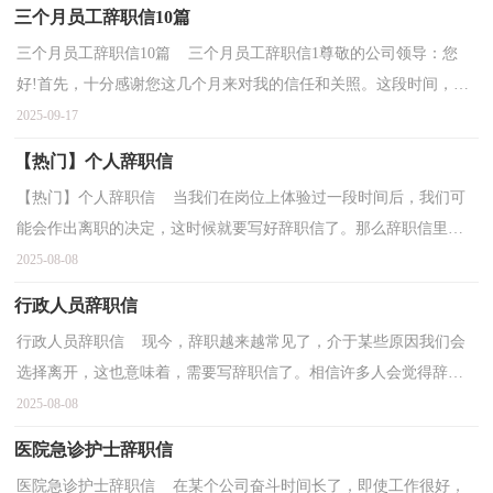
三个月员工辞职信10篇
三个月员工辞职信10篇 三个月员工辞职信1尊敬的公司领导：您
好!首先，十分感谢您这几个月来对我的信任和关照。这段时间，我
认真回顾了这几个月来的工作状况，觉得来XXXX公司工作...
2025-09-17
【热门】个人辞职信
【热门】个人辞职信 当我们在岗位上体验过一段时间后，我们可
能会作出离职的决定，这时候就要写好辞职信了。那么辞职信里该
包含哪些内容呢？以下是小编帮大家整理的个人辞职信...
2025-08-08
行政人员辞职信
行政人员辞职信 现今，辞职越来越常见了，介于某些原因我们会
选择离开，这也意味着，需要写辞职信了。相信许多人会觉得辞职
信很难写吧，以下是小编整理的行政人员辞职信，欢迎阅读，希...
2025-08-08
医院急诊护士辞职信
医院急诊护士辞职信 在某个公司奋斗时间长了，即使工作很好，