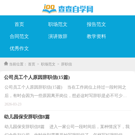
首页
职场范文
报告范文
合同范文
演讲致辞
教学资料
优秀作文
当前位置：
首页
>
职场范文
>
辞职信
公司员工个人原因辞职信(15篇)
公司员工个人原因辞职信(15篇) 当在工作岗位上待过一段时间之
后，有时会因为一些原因离开岗位，想必这时写辞职是必不可少
的。辞职信应该包括什么内容?下面是小编为大家收集...
2026-03-23
幼儿园保安辞职信8篇
幼儿园保安辞职信8篇 进入一家公司一段时间后，某种情况下，我