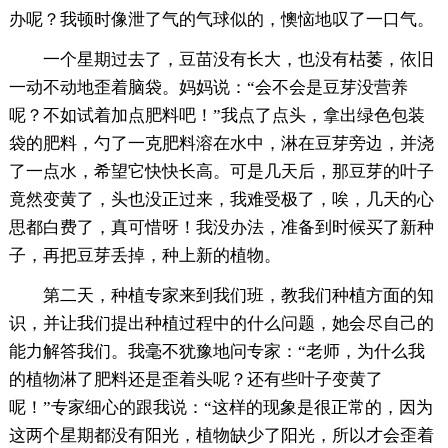
办呢？我顿时像泄了气的气球似的，懊恼地叹了一口气。
一个星期过去了，豆苗没有长大，也没有枯萎，依旧
一动不动地歪着脑袋。妈妈说：“会不会是豆芽没营养
呢？不如试着加点肥料吧！”我点了点头，拿出绿色包装
袋的肥料，勺了一克肥料溶在水中，淋在豆芽旁边，并浇
了一点水，希望它快快长高。可是几天后，那豆芽的叶子
竟然变黄了，头也没正过来，我难受极了，唉，几天的心
思都白费了，真可惜呀！我没办法，准备到时候买了新种
子，再把豆芽丢掉，种上新的植物。
第二天，种植专家来到我们班，教我们种植方面的知
识，并让我们提出种植过程中的什么问题，她会尽自己的
能力解答我们。我毫不犹豫地问专家：“老师，为什么我
的植物淋了肥料还是歪着头呢？还有些叶子变黄了
呢！”专家细心的跟我说：“这样的现象是很正常的，因为
这两个星期都没有阳光，植物缺少了阳光，所以才会歪着