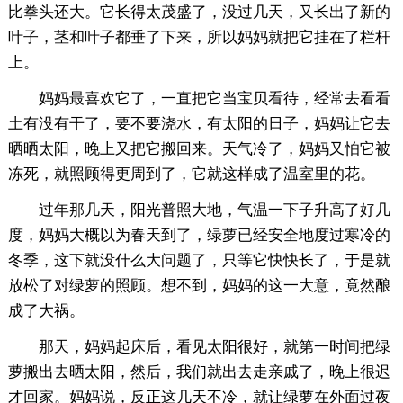
比拳头还大。它长得太茂盛了，没过几天，又长出了新的
叶子，茎和叶子都垂了下来，所以妈妈就把它挂在了栏杆
上。
妈妈最喜欢它了，一直把它当宝贝看待，经常去看看
土有没有干了，要不要浇水，有太阳的日子，妈妈让它去
晒晒太阳，晚上又把它搬回来。天气冷了，妈妈又怕它被
冻死，就照顾得更周到了，它就这样成了温室里的花。
过年那几天，阳光普照大地，气温一下子升高了好几
度，妈妈大概以为春天到了，绿萝已经安全地度过寒冷的
冬季，这下就没什么大问题了，只等它快快长了，于是就
放松了对绿萝的照顾。想不到，妈妈的这一大意，竟然酿
成了大祸。
那天，妈妈起床后，看见太阳很好，就第一时间把绿
萝搬出去晒太阳，然后，我们就出去走亲戚了，晚上很迟
才回家。妈妈说，反正这几天不冷，就让绿萝在外面过夜