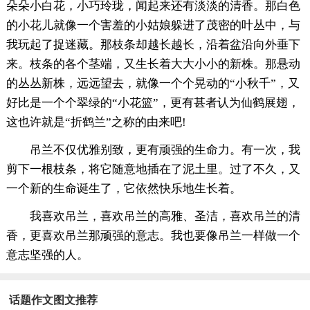
朵朵小白花，小巧玲珑，闻起来还有淡淡的清香。那白色
的小花儿就像一个害羞的小姑娘躲进了茂密的叶丛中，与
我玩起了捉迷藏。那枝条却越长越长，沿着盆沿向外垂下
来。枝条的各个茎端，又生长着大大小小的新株。那悬动
的丛丛新株，远远望去，就像一个个晃动的“小秋千”，又
好比是一个个翠绿的“小花篮”，更有甚者认为仙鹤展翅，
这也许就是“折鹤兰”之称的由来吧!
吊兰不仅优雅别致，更有顽强的生命力。有一次，我
剪下一根枝条，将它随意地插在了泥土里。过了不久，又
一个新的生命诞生了，它依然快乐地生长着。
我喜欢吊兰，喜欢吊兰的高雅、圣洁，喜欢吊兰的清
香，更喜欢吊兰那顽强的意志。我也要像吊兰一样做一个
意志坚强的人。
话题作文图文推荐