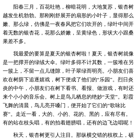
阳春三月，百花吐艳，柳暗花明，大地复苏，银杏树
越发生机勃勃。那刚刚舒展开的扇形的小叶子，显得那么
嫩、那么绿，仿佛是一夜春风把它们吹开的，绿叶中间开
着无数的银杏花，花那么娇嫩，呈黄绿色，形状大小跟桑
果差不多。
我最爱的要算是夏天的银杏树啦！夏天，银杏树就像
是一把撑开的绿绒大伞。绿叶多得不计其数，一簇堆在另
一簇上，不留一点儿缝隙，叶子翠绿而明亮。小朋友们喜
欢在树荫下追逐嬉戏，树下便成了他们的“乐园”。烈日炎
炎的中午，小朋友们在树下看书、看报、做游戏，有时还
来个小小的音乐会。树上是鸟儿栖息的绝妙“天堂”。彩霞
飞舞的清晨，鸟儿亮开嗓门，便开始了它们的“歌咏比
赛”。走近一看，大的、小的、花的、黑的，应有尽有。
有的站在枝头唱，有的拍着翅膀唱，还有的边飞边唱呢！
秋天，银杏树更引人注目。那纵横交错的枝杈上，硕