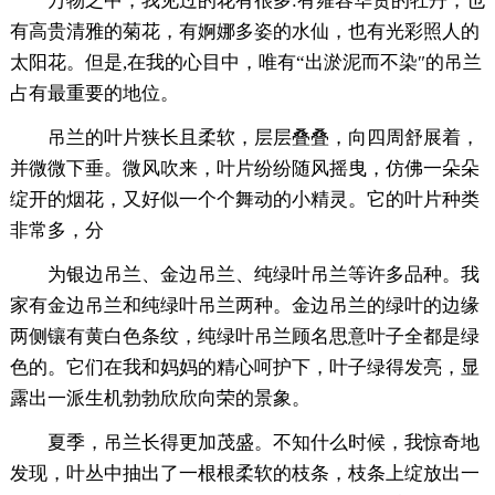
万物之中，我见过的花有很多:有雍容华贵的牡丹，也
有高贵清雅的菊花，有婀娜多姿的水仙，也有光彩照人的
太阳花。但是,在我的心目中，唯有“出淤泥而不染″的吊兰
占有最重要的地位。
吊兰的叶片狭长且柔软，层层叠叠，向四周舒展着，
并微微下垂。微风吹来，叶片纷纷随风摇曳，仿佛一朵朵
绽开的烟花，又好似一个个舞动的小精灵。它的叶片种类
非常多，分
为银边吊兰、金边吊兰、纯绿叶吊兰等许多品种。我
家有金边吊兰和纯绿叶吊兰两种。金边吊兰的绿叶的边缘
两侧镶有黄白色条纹，纯绿叶吊兰顾名思意叶子全都是绿
色的。它们在我和妈妈的精心呵护下，叶子绿得发亮，显
露出一派生机勃勃欣欣向荣的景象。
夏季，吊兰长得更加茂盛。不知什么时候，我惊奇地
发现，叶丛中抽出了一根根柔软的枝条，枝条上绽放出一