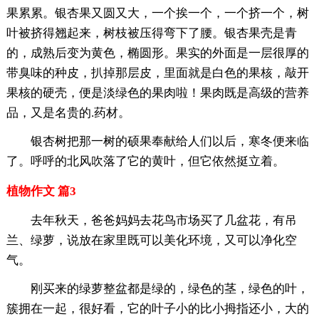
果累累。银杏果又圆又大，一个挨一个，一个挤一个，树
叶被挤得翘起来，树枝被压得弯下了腰。银杏果壳是青
的，成熟后变为黄色，椭圆形。果实的外面是一层很厚的
带臭味的种皮，扒掉那层皮，里面就是白色的果核，敲开
果核的硬壳，便是淡绿色的果肉啦！果肉既是高级的营养
品，又是名贵的.药材。
银杏树把那一树的硕果奉献给人们以后，寒冬便来临
了。呼呼的北风吹落了它的黄叶，但它依然挺立着。
植物作文 篇3
去年秋天，爸爸妈妈去花鸟市场买了几盆花，有吊
兰、绿萝，说放在家里既可以美化环境，又可以净化空
气。
刚买来的绿萝整盆都是绿的，绿色的茎，绿色的叶，
簇拥在一起，很好看，它的叶子小的比小拇指还小，大的