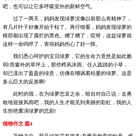
吧，也可以让它多呼吸室外的新鲜空气。
过了一两天，妈妈发现绿萝没像以前那么有精神了，
有几片叶子好像开始干枯了。再仔细看，妈妈发现绿萝的
根部都出现了腐烂的黑色。糟了糟了，哎呀，这盆绿萝就
这样一命呜呼了，害得妈妈伤心了好一阵。
我们悉心呵护的宝贝绿萝，它的生命力竟然是如此脆
弱!而窗外的草坪上，那些栉风沐雨、任人践踏的小草，
却已漾出了盈盈的绿意，仿佛在嘲讽着枯萎的绿萝。这是
多么巨大的反差啊!
此时的我，在为绿萝悲哀之余，暗自对自己说：去勇
敢地迎接风雨吧，我的人生才能见到美丽的彩虹，我的人
生拒绝重演绿萝的悲剧!
植物作文 篇4