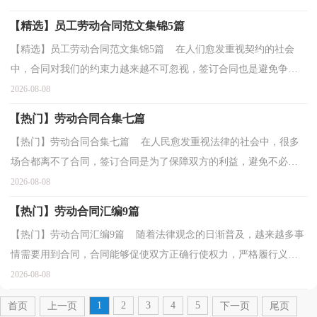
【精选】员工劳动合同范文集锦5篇
【精选】员工劳动合同范文集锦5篇 在人们愈发重视契约的社会
中，合同对我们的约束力越来越不可忽视，签订合同也是避免争端
的最好方式之一。那么合同书的格式，你掌握了吗？以下...
2026-08-08
【热门】劳动合同合集七篇
【热门】劳动合同合集七篇 在人民愈发重视法律的社会中，很多
场合都离不了合同，签订合同是为了保障双方的利益，避免不必要
的争端。合同有不同的类型，当然也有不同的目的，下面是...
2026-08-08
【热门】劳动合同汇编9篇
【热门】劳动合同汇编9篇 随着法律观念的日渐普及，越来越多事
情需要用到合同，合同能够促使双方正确行使权力，严格履行义
务。知道吗，写合同可是有方法的哦，以下是小编为大家收...
2026-08-08
1
2
3
4
5
首页
上一页
下一页
尾页