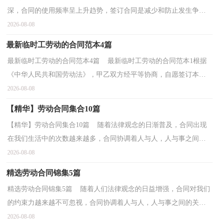
深，合同的使用频率呈上升趋势，签订合同是减少和防止发生争议
的重要措施。相信大家又在为写合同犯愁了吧，以下是小...
2026-08-08
最新临时工劳动的合同范本4篇
最新临时工劳动的合同范本4篇 最新临时工劳动的合同范本1根据
《中华人民共和国劳动法》，甲乙双方经平等协商，自愿签订本合
同，共同遵守本合同所列条款。一、合同期限甲方聘用...
2026-08-08
【精华】劳动合同集合10篇
【精华】劳动合同集合10篇 随着法律观念的日渐普及，合同出现
在我们生活中的次数越来越多，合同协调着人与人，人与事之间的
关系。那么合同书的格式，你掌握了吗？下面是小编整理的...
2026-08-08
精选劳动合同锦集5篇
精选劳动合同锦集5篇 随着人们法律观念的日益增强，合同对我们
的约束力越来越不可忽视，合同协调着人与人，人与事之间的关
系。那么相关的合同到底怎么写呢？以下是小编为大家整...
2026-08-08