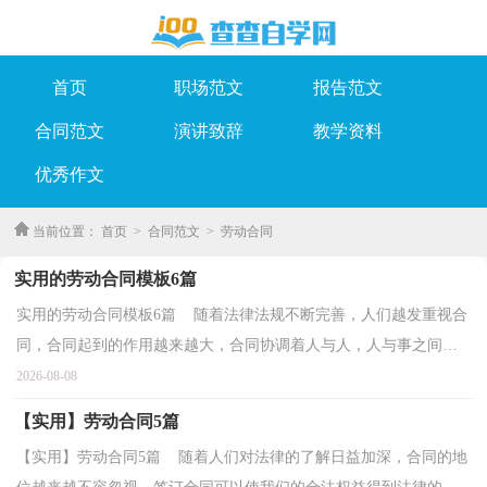
首页
职场范文
报告范文
合同范文
演讲致辞
教学资料
优秀作文
当前位置：
首页
>
合同范文
>
劳动合同
实用的劳动合同模板6篇
实用的劳动合同模板6篇 随着法律法规不断完善，人们越发重视合
同，合同起到的作用越来越大，合同协调着人与人，人与事之间的
关系。那么大家知道正规的合同书怎么写吗？下面是小编...
2026-08-08
【实用】劳动合同5篇
【实用】劳动合同5篇 随着人们对法律的了解日益加深，合同的地