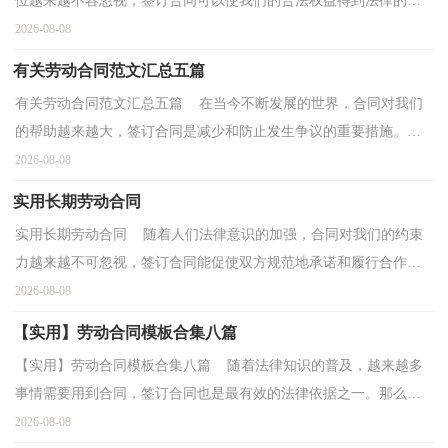
位越来越不容忽视，签订合同可以使我们的合法权益得到法律的保
障。那么大家知道合法的合同书怎么写吗？以下是小...
2026-08-08
有关劳动合同范文汇总五篇
有关劳动合同范文汇总五篇 在当今不断发展的世界，合同对我们
的帮助越来越大，签订合同是减少和防止发生争议的重要措施。那
么大家知道正规的合同书怎么写吗？下面是小编精心整...
2026-08-08
实用长期劳动合同
实用长期劳动合同 随着人们法律意识的加强，合同对我们的约束
力越来越不可忽视，签订合同能促使双方规范地承诺和履行合作。
合同有不同的类型，当然也有不同的目的，下面是小编收...
2026-08-08
【实用】劳动合同模板合集八篇
【实用】劳动合同模板合集八篇 随着法律知识的普及，越来越多
事情需要用到合同，签订合同也是最有效的法律依据之一。那么合
同书的格式，你掌握了吗？下面是小编为大家收集的劳动...
2026-08-08