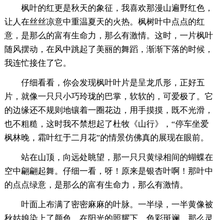
枫叶的红更是秋天的象征，我喜欢那漫山遍野红色，
让人在丝丝凉意中重温夏天的火热。枫树叶中点点的红
意，是那么的富有生命力，那么有激情。这时，一片枫叶
随风摆动，在风中跳起了美丽的舞蹈，渐渐下落的时候，
我连忙接住了它。
仔细看看，你会发现枫叶叶片是呈龙爪形，正好五
片，就像一只只小巧玲珑的巴掌，软软的，可爱极了。它
的边缘还不规则地镶着一圈花边，用手摸摸，既不光滑，
也不粗糙，这时我不禁想起了杜牧《山行》，“停车坐爱
枫林晚，霜叶红于二月花”的情景仿佛真的展现在眼前。
站在山顶，向远处眺望，那一只只黄绿相间的蝴蝶在
空中翩翩起舞。仔细一看，呀！原来是银杏叶啊！那叶中
的点点绿意，是那么的富有生命力，那么有激情。
叶面上布满了密密麻麻的叶脉。一半绿，一半黄像被
秋姑娘染上了颜色。在阳光的照耀下，色彩斑斓，那么灵