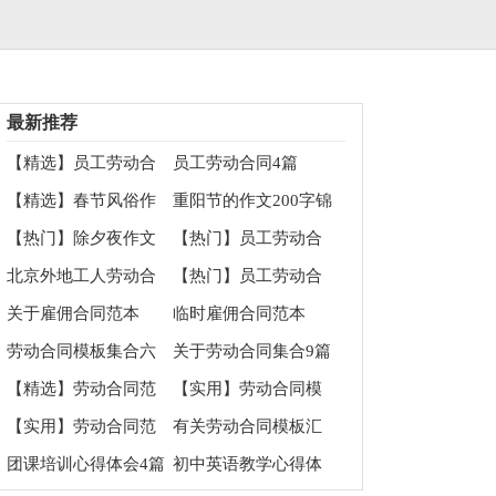
最新推荐
【精选】员工劳动合
员工劳动合同4篇
同4篇
【精选】春节风俗作
重阳节的作文200字锦
文700字合集五篇
集7篇
【热门】除夕夜作文
【热门】员工劳动合
700字四篇
同四篇
北京外地工人劳动合
【热门】员工劳动合
同
同范文集合六篇
关于雇佣合同范本
临时雇佣合同范本
劳动合同模板集合六
关于劳动合同集合9篇
篇
【精选】劳动合同范
【实用】劳动合同模
文锦集九篇
板汇总9篇
【实用】劳动合同范
有关劳动合同模板汇
文汇编五篇
总七篇
团课培训心得体会4篇
初中英语教学心得体