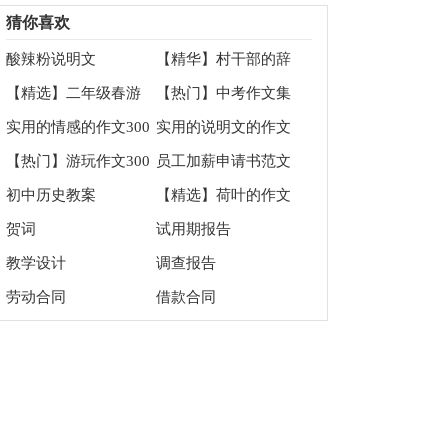
会15篇
猜你喜欢
酸辣粉说明文
【精华】村干部的辞
职报告四篇
【精选】二年级春游
【热门】中考作文集
作文汇编九篇
合八篇
实用的情感的作文300
实用的说明文的作文
字集锦八篇
汇总8篇
【热门】游玩作文300
员工加薪申请书范文
字4篇
集锦七篇
初中历史教案
【精选】荷叶的作文
400字四篇
贺词
试用期报告
教学设计
调查报告
劳动合同
借款合同