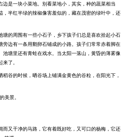
右边是一块小菜地。别看菜地小，其实，种的蔬菜相当
茄，半红半绿的辣椒像害羞似的，藏在茂密的绿叶中，还
池塘的周围有一些小石子，乡下孩子们总是喜欢拾起小石
塘旁边有一条用鹅卵石铺成的小路。孩子们常常赤着脚在
。池塘里还有青蛙在戏水。当太阳一落山，黄昏的薄雾像
起来了。
晒稻谷的时候，晒谷场上铺满金黄色的谷粒，在阳光下，
乡的美景。
阔而又干净的马路，它有着既好吃，又可口的杨梅，它还