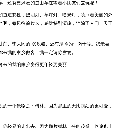
车，还有更刺激的过山车在等着小朋友们去玩呢！
如道道彩虹，照明灯、草坪灯、喷泉灯，装点着美丽的外
处啊，微风徐徐吹来，感觉特别清凉，消除了人们一天工
甘蔗、李大同的`双吹糕、还有湖岭的牛肉干等。我最喜
你来我的家乡做客，我一定请你尝尝。
将来的我的家乡变得更年轻更美丽！
欢的一个景物是：树林。因为那里的天比别处的更可爱，
让你轻易的走出去。因为那片树林十分的茂盛，路途也十