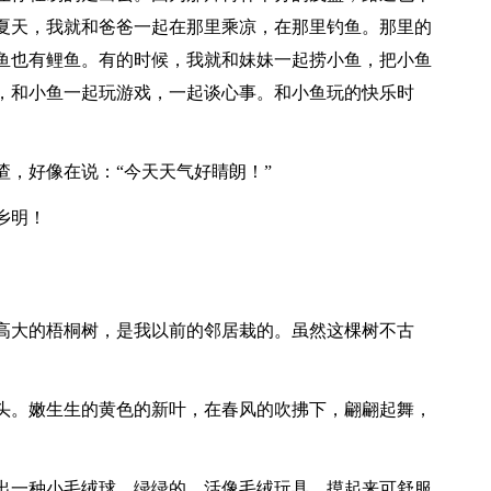
夏天，我就和爸爸一起在那里乘凉，在那里钓鱼。那里的
鱼也有鲤鱼。有的时候，我就和妹妹一起捞小鱼，把小鱼
，和小鱼一起玩游戏，一起谈心事。和小鱼玩的快乐时
喳，好像在说：“今天天气好睛朗！”
乡明！
高大的梧桐树，是我以前的邻居栽的。虽然这棵树不古
头。嫩生生的黄色的新叶，在春风的吹拂下，翩翩起舞，
出一种小毛绒球，绿绿的，活像毛绒玩具，摸起来可舒服