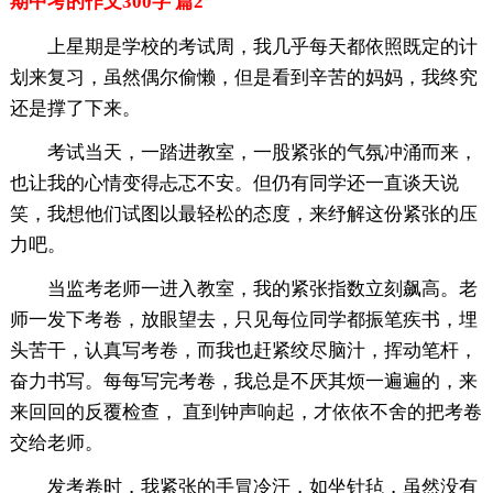
期中考的作文300字 篇2
上星期是学校的考试周，我几乎每天都依照既定的计
划来复习，虽然偶尔偷懒，但是看到辛苦的妈妈，我终究
还是撑了下来。
考试当天，一踏进教室，一股紧张的气氛冲涌而来，
也让我的心情变得忐忑不安。但仍有同学还一直谈天说
笑，我想他们试图以最轻松的态度，来纾解这份紧张的压
力吧。
当监考老师一进入教室，我的紧张指数立刻飙高。老
师一发下考卷，放眼望去，只见每位同学都振笔疾书，埋
头苦干，认真写考卷，而我也赶紧绞尽脑汁，挥动笔杆，
奋力书写。每每写完考卷，我总是不厌其烦一遍遍的，来
来回回的反覆检查， 直到钟声响起，才依依不舍的把考卷
交给老师。
发考卷时，我紧张的手冒冷汗，如坐针毡，虽然没有