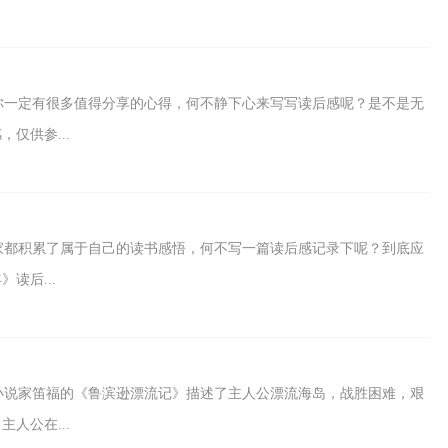
你一定有很多值得分享的心得，何不静下心来写写读后感呢？是不是无
仅供参...
家都积累了属于自己的读书感悟，何不写一篇读后感记录下呢？到底应
读后...
小说家笛福的《鲁滨逊漂流记》描述了主人公漂流海岛，战胜困难，艰
人公在...