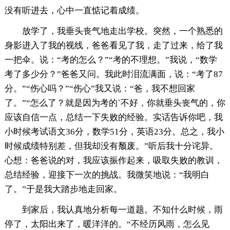
没有听进去，心中一直惦记着成绩。
放学了，我垂头丧气地走出学校。突然，一个熟悉的
身影进入了我的视线，爸爸看见了我，走了过来，给了我
一把伞。说：“考的怎么？”“考的不理想。”我说，“数学
考了多少分？”爸爸又问。我此时泪流满面，说：“考了87
分。”“伤心吗？”“伤心”我又说：“爸，我不想回家
了。”“怎么了？就是因为考的`不好，你就垂头丧气的，你
应该自信一点，总结一下失败的经验。实话告诉你吧，我
小时候考试语文36分，数学51分，英语23分。总之，我小
时候成绩特别差，但我却没有颓废。”听后我十分诧异。
心想：爸爸说的对，我应该振作起来，吸取失败的教训，
总结经验，迎接下一次的挑战。我微笑地说：“我明白
了。”于是我大踏步地走回家。
到家后，我认真地分析每一道题。不知什么时候，雨
停了，太阳出来了，暖洋洋的。“不经历风雨，怎么见