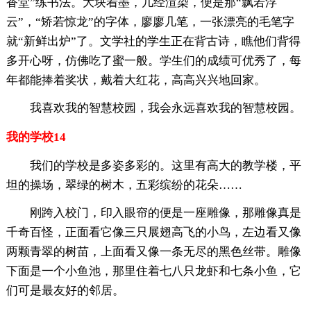
香堂”练书法。大块着墨，几经渲染，便是那“飘若浮
云”，“矫若惊龙”的字体，廖廖几笔，一张漂亮的毛笔字
就“新鲜出炉”了。文学社的学生正在背古诗，瞧他们背得
多开心呀，仿佛吃了蜜一般。学生们的成绩可优秀了，每
年都能捧着奖状，戴着大红花，高高兴兴地回家。
我喜欢我的智慧校园，我会永远喜欢我的智慧校园。
我的学校14
我们的学校是多姿多彩的。这里有高大的教学楼，平
坦的操场，翠绿的树木，五彩缤纷的花朵……
刚跨入校门，印入眼帘的便是一座雕像，那雕像真是
千奇百怪，正面看它像三只展翅高飞的小鸟，左边看又像
两颗青翠的树苗，上面看又像一条无尽的黑色丝带。雕像
下面是一个小鱼池，那里住着七八只龙虾和七条小鱼，它
们可是最友好的邻居。