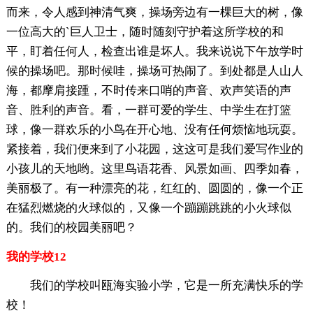
而来，令人感到神清气爽，操场旁边有一棵巨大的树，像
一位高大的`巨人卫士，随时随刻守护着这所学校的和
平，盯着任何人，检查出谁是坏人。我来说说下午放学时
候的操场吧。那时候哇，操场可热闹了。到处都是人山人
海，都摩肩接踵，不时传来口哨的声音、欢声笑语的声
音、胜利的声音。看，一群可爱的学生、中学生在打篮
球，像一群欢乐的小鸟在开心地、没有任何烦恼地玩耍。
紧接着，我们便来到了小花园，这这可是我们爱写作业的
小孩儿的天地哟。这里鸟语花香、风景如画、四季如春，
美丽极了。有一种漂亮的花，红红的、圆圆的，像一个正
在猛烈燃烧的火球似的，又像一个蹦蹦跳跳的小火球似
的。我们的校园美丽吧？
我的学校12
我们的学校叫瓯海实验小学，它是一所充满快乐的学
校！