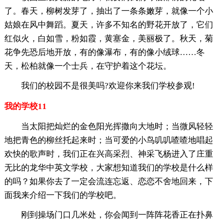
了。春天，柳树发芽了，抽出了一条条嫩芽，就像一个小
姑娘在风中舞蹈。夏天，许多不知名的野花开放了，它们
红似火，白如雪，粉如霞，黄塞金，美丽极了。秋天，菊
花争先恐后地开放，有的像瀑布，有的像小绒球……冬
天，松柏就像一个士兵，在守护着这个花坛。
我们的校园不是很美吗?欢迎你来我们学校参观!
我的学校11
当太阳把灿烂的金色阳光挥撒向大地时；当微风轻轻
地把青色的柳丝托起来时；当可爱的小鸟叽叽喳喳地唱起
欢快的歌声时，我们正在兴高采烈、神采飞杨进入了庄重
无比的龙华中英文学校，大家想知道我们的学校是什么样
的吗？如果你去了一定会流连忘返、恋恋不舍地回来，下
面我来介绍一下我们的学校吧。
刚到操场门口几米处，你会闻到一阵阵花香正在扑鼻