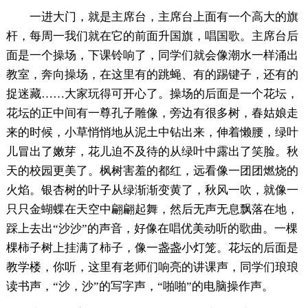
一进大门，就是主席台，主席台上面有一个高大的旗
杆，每周一我们就在它的前面升国旗，唱国歌。主席台后
面是一个操场，下课铃响了，同学们就会像潮水一样涌出
教室，奔向操场，在这里有的跳蝇、有的踢键子，还有的
捉迷藏……大家玩得可开心了。操场的后面是一个花坛，
花坛的正中间有一尊孔子雕像，旁边有很多树，春姑娘走
来的时候，小草悄悄地从泥土中钻出来，伸着懒腰，绿叶
儿冒出了嫩芽，花儿迫不及待的从绿叶中露出了笑脸。秋
天的校园更美了。枫树害羞的都红，远看像一团团燃烧的
火焰。银杏树的叶子从绿渐渐变黄了，秋风一吹，就像一
只只金蝴蝶在天空中翩翩起舞，然后无声无息飘落在地，
踩上去出“沙沙”的声音，好像在唱优美动听的歌曲。一棵
棵柿子树上挂满了柿子，像一盏盏小灯笼。花坛的后面是
教学楼，你听，这里有老师们响亮的讲课声，同学们琅琅
读书声，“沙，沙”的写字声，“啪啪”的电脑操作声。