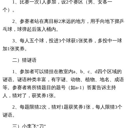
1、比赛一次1人参加，设2个赛区（男、女各一
个）。
2、参赛者站在离目标2米远的地方，用手向地下掷乒
乓球，球弹起后落入桶内。
3、每人五个球，投进3个球获1张奖券，多投中一球
加1张奖券。
二）猜谜语
1、参加者可以猜挂在教室内a、b、c、d四个区域的
谜语。谜语种类丰富，有字谜、动物、植物、地名、成语
等。参赛者将所猜题目的题号（如a-1）答案告诉主持
人，猜对了，获奖券1张。
2、每题限猜2次，猜对1题获奖券1张，每人限猜3个
谜语。
三）小李飞“刀”