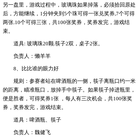
另一盘里，游戏过程中，玻璃珠如果掉落，必须拾回原处
后，方能继续，1分钟夹到5个珠可得一张兑奖券,7个可得
两张.10个可得三张，共100张奖券，奖券发完，游戏结
束。
道具: 玻璃珠20颗.筷子2双，桌子2张。
负责人：懒羊羊
8、比比谁的眼力好
规则：参赛者站在啤酒瓶的一侧，筷子离瓶口约一米
的距离，瞄准瓶口，放掉手中筷子。如果筷子掉进瓶里，
便是胜者，可得奖券1张 ，每人有三次机会，共100张奖
券，奖券发完，游戏结束。
道具：啤酒瓶、筷子
负责人：魏健飞