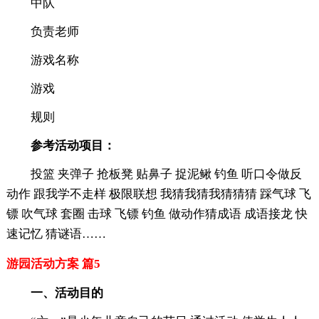
中队
负责老师
游戏名称
游戏
规则
参考活动项目：
投篮 夹弹子 抢板凳 贴鼻子 捉泥鳅 钓鱼 听口令做反
动作 跟我学不走样 极限联想 我猜我猜我猜猜猜 踩气球 飞
镖 吹气球 套圈 击球 飞镖 钓鱼 做动作猜成语 成语接龙 快
速记忆 猜谜语……
游园活动方案 篇5
一、活动目的