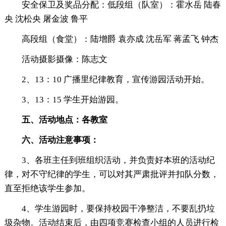
安全保卫及奖品分配：低段组（队室）：霍水岳 陆春
央 沈松央 屠金波 鲁平
高段组（食堂）：陆增爵 袁亦成 沈岳军 蒋孟飞 钟杰
活动摄影摄像：陈志文
2、13：10 广播里纪律教育，宣传游园活动开始。
3、13：15 学生开始游园。
五、活动地点：各教室
六、活动注意事项：
3、各班主任到班组织活动，并负责好本班的活动纪
律，对不守纪律的学生，可以对其严肃批评并扣队分数，
直至拒绝该学生参加。
4、学生游园时，要保持校园干净整洁，不要乱扔垃
圾杂物。活动结束后，由四项竞赛检查小组的人员进行检