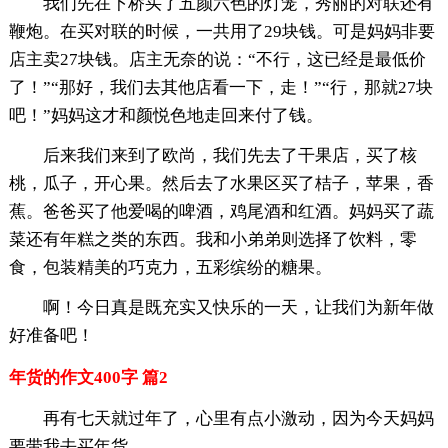
我们先在下桥买了五颜六色的灯笼，秀丽的对联还有
鞭炮。在买对联的时候，一共用了29块钱。可是妈妈非要
店主卖27块钱。店主无奈的说：“不行，这已经是最低价
了！”“那好，我们去其他店看一下，走！”“行，那就27块
吧！”妈妈这才和颜悦色地走回来付了钱。
后来我们来到了欧尚，我们先去了干果店，买了核
桃，瓜子，开心果。然后去了水果区买了桔子，苹果，香
蕉。爸爸买了他爱喝的啤酒，鸡尾酒和红酒。妈妈买了蔬
菜还有年糕之类的东西。我和小弟弟则选择了饮料，零
食，包装精美的巧克力，五彩缤纷的糖果。
啊！今日真是既充实又快乐的一天，让我们为新年做
好准备吧！
年货的作文400字 篇2
再有七天就过年了，心里有点小激动，因为今天妈妈
要带我去买年货。