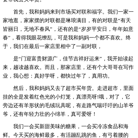
首先，我和妈妈来到市场买对联和福字。我们一家一
家地逛，家家摆的对联都是琳琅满目，有的对联是“有天
皆丽日，无地不春风”，还有的是“岁岁平安日，年年如意
春”，看得我眼花缭乱，可是我和妈妈一个都不喜欢。终
于，我们在最后一家店里相中了一副对联，
是“门迎富贵财源广，佳节吉祥好运来”，我开始读起
来，越读越喜欢。而且，那家店里，还有个大哥哥在写作
业，我心想：真好学呀，都快过年了，真用功。
然后，我和妈妈又去了超市买年货。走进超市，里面
挂的全是发着红色光的小灯笼，真漂亮呀!哦，对了，它
旁边还有羊形状的毛绒玩具呢，有走路气喘吁吁的山羊爷
爷，还有年轻力壮的小绵羊，真可爱呀！
我们一会买新甜美味的糖果，一会买冷冻食品和海
鲜。今天买的海鲜最多，有活蹦乱跳的鱼，有弓着腰的