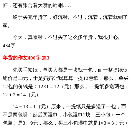
虾，还有张合着大嘴的蛤蜊……
终于买完年货了，好沉呀。不过，沉着，沉着就到了
家。
今天，真累呀，不过买了这么多年货，我很开心。
434字
年货的作文400字 篇3
先买手帕纸，单买大都是一块钱一包，而一整提纸促
销价是13元，于是妈妈让我算算一提12包纸，那么，单买
12包的价钱是：12×1＝12（元）那么，一提纸多送两包，
12＋2＝14（元）
14－13＝1（元）原来，一提纸只是多送了一包，而
不是两包呀！然后买湿巾，小包湿巾1块，三小包﹙一个
包装﹚是3。9元，那么，买三小包湿巾就是1×3＝3﹙元﹚