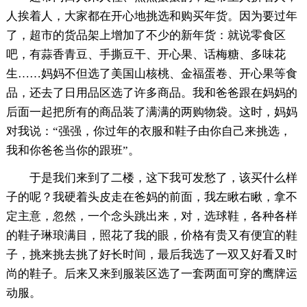
人挨着人，大家都在开心地挑选和购买年货。因为要过年
了，超市的货品架上增加了不少的新年货：就说零食区
吧，有蒜香青豆、手撕豆干、开心果、话梅糖、多味花
生……妈妈不但选了美国山核桃、金福蛋卷、开心果等食
品，还去了日用品区选了许多商品。我和爸爸跟在妈妈的
后面一起把所有的商品装了满满的两购物袋。这时，妈妈
对我说：“强强，你过年的衣服和鞋子由你自己来挑选，
我和你爸爸当你的跟班”。
于是我们来到了二楼，这下我可发愁了，该买什么样
子的呢？我硬着头皮走在爸妈的前面，我左瞅右瞅，拿不
定主意，忽然，一个念头跳出来，对，选球鞋，各种各样
的鞋子琳琅满目，照花了我的眼，价格有贵又有便宜的鞋
子，挑来挑去挑了好长时间，最后我选了一双又好看又时
尚的鞋子。后来又来到服装区选了一套两面可穿的鹰牌运
动服。