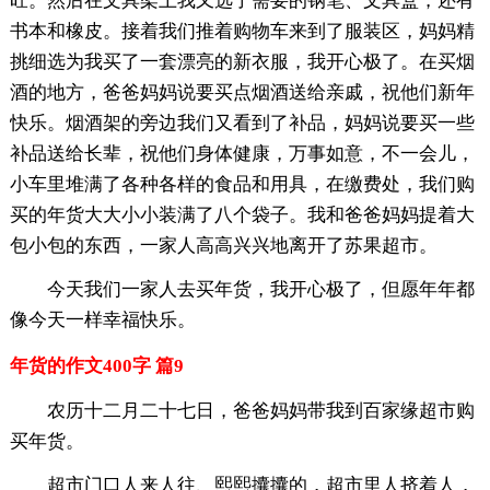
旺。然后在文具架上我又选了需要的钢笔、文具盒，还有
书本和橡皮。接着我们推着购物车来到了服装区，妈妈精
挑细选为我买了一套漂亮的新衣服，我开心极了。在买烟
酒的地方，爸爸妈妈说要买点烟酒送给亲戚，祝他们新年
快乐。烟酒架的旁边我们又看到了补品，妈妈说要买一些
补品送给长辈，祝他们身体健康，万事如意，不一会儿，
小车里堆满了各种各样的食品和用具，在缴费处，我们购
买的年货大大小小装满了八个袋子。我和爸爸妈妈提着大
包小包的东西，一家人高高兴兴地离开了苏果超市。
今天我们一家人去买年货，我开心极了，但愿年年都
像今天一样幸福快乐。
年货的作文400字 篇9
农历十二月二十七日，爸爸妈妈带我到百家缘超市购
买年货。
超市门口人来人往、熙熙攮攮的，超市里人挤着人，