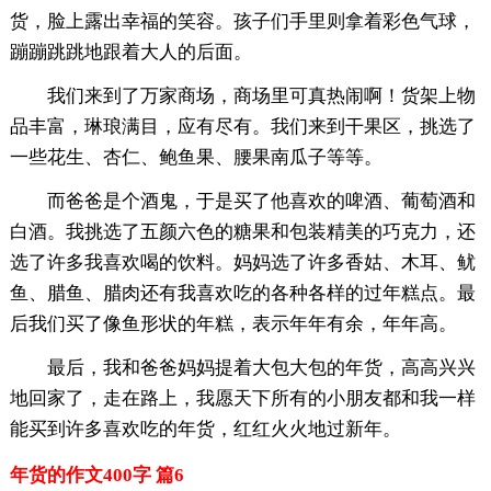
货，脸上露出幸福的笑容。孩子们手里则拿着彩色气球，
蹦蹦跳跳地跟着大人的后面。
我们来到了万家商场，商场里可真热闹啊！货架上物
品丰富，琳琅满目，应有尽有。我们来到干果区，挑选了
一些花生、杏仁、鲍鱼果、腰果南瓜子等等。
而爸爸是个酒鬼，于是买了他喜欢的啤酒、葡萄酒和
白酒。我挑选了五颜六色的糖果和包装精美的巧克力，还
选了许多我喜欢喝的饮料。妈妈选了许多香姑、木耳、鱿
鱼、腊鱼、腊肉还有我喜欢吃的各种各样的过年糕点。最
后我们买了像鱼形状的年糕，表示年年有余，年年高。
最后，我和爸爸妈妈提着大包大包的年货，高高兴兴
地回家了，走在路上，我愿天下所有的小朋友都和我一样
能买到许多喜欢吃的年货，红红火火地过新年。
年货的作文400字 篇6