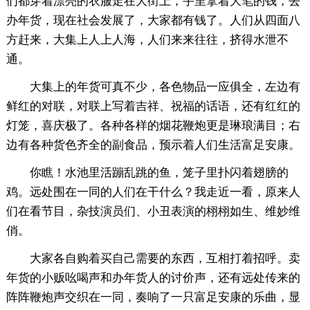
们都穿着漂亮的衣服走在大街上，手里拿着大笔的钱，去
办年货，现在社会发展了，大家都有钱了。人们从四面八
方赶来，大集上人上人海，人们来来往往，挤得水泄不
通。
大集上的年货可真不少，各色物品一应俱全，左边有
鲜红的对联，对联上写着吉祥、祝福的话语，还有红红的
灯笼，喜庆极了。各种各样的烟花鞭炮更是琳琅满目；右
边有各种货色齐全的副食品，预示着人们生活富足安康。
你瞧！水池里活蹦乱跳的鱼，笼子里扑闪着翅膀的
鸡。远处围在一同的人们在干什么？我走近一看，原来人
们在看节目，杂技演员们、小丑表演的栩栩如生、维妙维
俏。
大家各自购着买自己需要的东西，互相打着招呼。卖
年货的小贩吆喝声和办年货人的讨价声，还有远处传来的
阵阵鞭炮声交织在一同，奏响了一只富足安康的乐曲，显