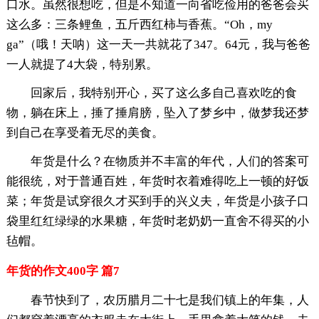
口水。虽然很想吃，但是不知道一向省吃俭用的爸爸会买
这么多：三条鲤鱼，五斤西红柿与香蕉。“Oh，my
ga”（哦！天呐）这一天一共就花了347。64元，我与爸爸
一人就提了4大袋，特别累。
回家后，我特别开心，买了这么多自己喜欢吃的食
物，躺在床上，捶了捶肩膀，坠入了梦乡中，做梦我还梦
到自己在享受着无尽的美食。
年货是什么？在物质并不丰富的年代，人们的答案可
能很统，对于普通百姓，年货时衣着难得吃上一顿的好饭
菜；年货是试穿很久才买到手的兴义夫，年货是小孩子口
袋里红红绿绿的水果糖，年货时老奶奶一直舍不得买的小
毡帽。
年货的作文400字 篇7
春节快到了，农历腊月二十七是我们镇上的年集，人