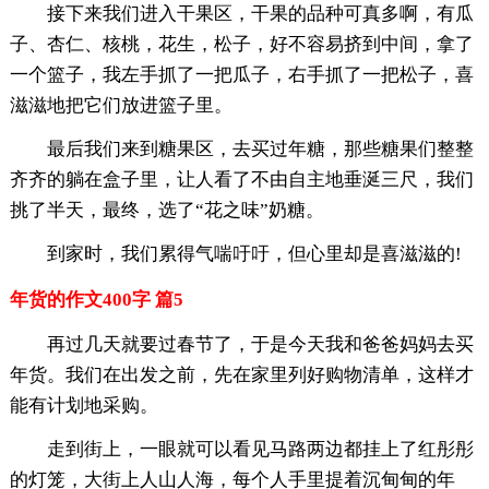
接下来我们进入干果区，干果的品种可真多啊，有瓜
子、杏仁、核桃，花生，松子，好不容易挤到中间，拿了
一个篮子，我左手抓了一把瓜子，右手抓了一把松子，喜
滋滋地把它们放进篮子里。
最后我们来到糖果区，去买过年糖，那些糖果们整整
齐齐的躺在盒子里，让人看了不由自主地垂涎三尺，我们
挑了半天，最终，选了“花之味”奶糖。
到家时，我们累得气喘吁吁，但心里却是喜滋滋的!
年货的作文400字 篇5
再过几天就要过春节了，于是今天我和爸爸妈妈去买
年货。我们在出发之前，先在家里列好购物清单，这样才
能有计划地采购。
走到街上，一眼就可以看见马路两边都挂上了红彤彤
的灯笼，大街上人山人海，每个人手里提着沉甸甸的年