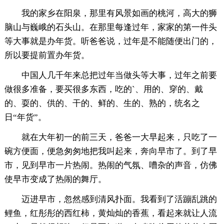
我的家乡在阳泉，那里有风景如画的桃河，高大的狮
脑山与巍峨的石头山。在那里每逢过年，家家的第一件头
等大事就是办年货。听爸爸说，过年是不能随便出门的，
所以要提前置办年货。
中国人几千年来总把过年当做头等大事，过年之前要
做很多准备，要买很多东西，吃的`、用的、穿的、戴
的、耍的、供的、干的、鲜的、生的、熟的，统名之
日“年货”。
就在大年初一的前三天，爸爸一大早起来，只吃了一
碗方便面，便急匆匆地把我叫起来，奔向早市了。到了早
市，见到早市一片热闹。热闹的气氛、嘈杂的声音，仿佛
使早市变成了热闹的舞厅。
迈进早市，忽然感到清风扑面。我看到了活蹦乱跳的
鲤鱼，红彤彤的西红柿，黄灿灿的香蕉，看起来就让人流