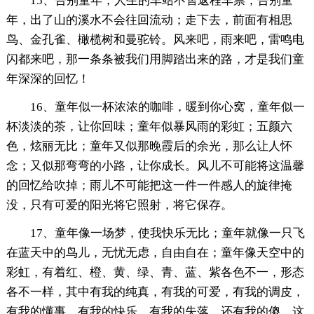
15、告别童年，人生的车站不售返程车票；告别童
年，出了山的溪水不会往回流动；走下去，前面有相思
鸟、金孔雀、橄榄树和曼驼铃。风来吧，雨来吧，雷鸣电
闪都来吧，那一条条被我们用脚踏出来的路，才是我们童
年深深的回忆！
16、童年似一杯浓浓的咖啡，暖到你心窝，童年似一
杯淡淡的茶，让你回味；童年似暴风雨的彩虹；五颜六
色，炫丽无比；童年又似那晚霞后的余光，那么让人怀
念；又似那弯弯的小路，让你成长。风儿不可能将这温馨
的回忆给吹掉；雨儿不可能把这一件一件感人的旋律掩
没，只有可爱的阳光将它照射，将它保存。
17、童年像一场梦，使我快乐无比；童年就像一只飞
在蓝天中的鸟儿，无忧无虑，自由自在；童年像天空中的
彩虹，有着红、橙、黄、绿、青、蓝、紫各色不一，形态
各不一样，其中有我的纯真，有我的可爱，有我的调皮，
有我的懂事，有我的快乐，有我的失落，还有我的傻。这