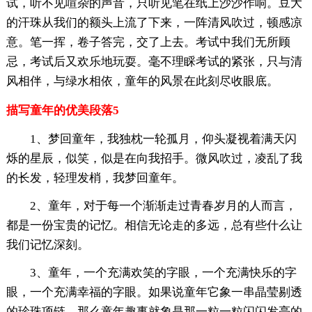
试，听不见喧杂的声音，只听见笔在纸上沙沙作响。豆大
的汗珠从我们的额头上流了下来，一阵清风吹过，顿感凉
意。笔一挥，卷子答完，交了上去。考试中我们无所顾
忌，考试后又欢乐地玩耍。毫不理睬考试的紧张，只与清
风相伴，与绿水相依，童年的风景在此刻尽收眼底。
描写童年的优美段落5
1、梦回童年，我独枕一轮孤月，仰头凝视着满天闪
烁的星辰，似笑，似是在向我招手。微风吹过，凌乱了我
的长发，轻理发梢，我梦回童年。
2、童年，对于每一个渐渐走过青春岁月的人而言，
都是一份宝贵的记忆。相信无论走的多远，总有些什么让
我们记忆深刻。
3、童年，一个充满欢笑的字眼，一个充满快乐的字
眼，一个充满幸福的字眼。如果说童年它象一串晶莹剔透
的珍珠项链，那么童年趣事就象是那一粒一粒闪闪发亮的