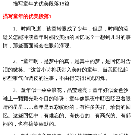
描写童年的优美段落15篇
描写童年的优美段落1
1、时间飞逝，孩童转眼成了少年，但是，时间的流
逝又怎能冲淡童年时那段美丽的回忆呢？一想到儿时的事
情，那些画面就会在眼前浮现。
2、“童年啊，是梦中的真，是真中的梦，是回忆时含
泪的微笑。”这首小诗将我带入美好的童年。当我回忆起
那些稚气而调皮的往事，不由得笑得泪光闪烁。
3、童年似一朵朵浪花，晶莹透亮；童年好似金色沙
滩上一颗颗光彩夺目的珍珠；童年像黑夜中眨巴眨巴着眼
睛的星星……童年是五彩缤纷的，有许多美好、珍贵的回
忆。这些回忆中，有难忘的、有伤心的、有高兴的、有郁
闷的，也有搞笑幽默的。