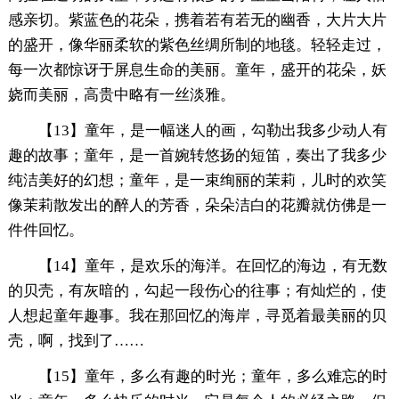
感亲切。紫蓝色的花朵，携着若有若无的幽香，大片大片
的盛开，像华丽柔软的紫色丝绸所制的地毯。轻轻走过，
每一次都惊讶于屏息生命的美丽。童年，盛开的花朵，妖
娆而美丽，高贵中略有一丝淡雅。
【13】童年，是一幅迷人的画，勾勒出我多少动人有
趣的故事；童年，是一首婉转悠扬的短笛，奏出了我多少
纯洁美好的幻想；童年，是一束绚丽的茉莉，儿时的欢笑
像茉莉散发出的醉人的芳香，朵朵洁白的花瓣就仿佛是一
件件回忆。
【14】童年，是欢乐的海洋。在回忆的海边，有无数
的贝壳，有灰暗的，勾起一段伤心的往事；有灿烂的，使
人想起童年趣事。我在那回忆的海岸，寻觅着最美丽的贝
壳，啊，找到了……
【15】童年，多么有趣的时光；童年，多么难忘的时