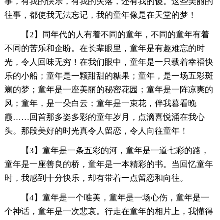
事，有我的快乐，有我的失落，还有我的傻。这些美丽的
往事，都使我无法忘记，我的童年像是在天堂的梦！
【2】同年代的人有着不同的童年，不同的童年有着
不同的苦乐和企盼。在长辈眼里，童年是有趣难忘的时
光，令人回味无穷！在我们眼中，童年是一只载着幸福快
乐的小船；童年是一颗甜甜的糖果；童年，是一场五彩斑
斓的梦；童年是一座美丽的秘密花园；童年是一阵凉爽的
风；童年，是一朵白云；童年是一束花，伴我暮看晚
霞……回首那多姿多彩的童年岁月，点滴喜悦涌在我心
头。那段美好的时光真令人留恋，令人向往童年！
【3】童年是一条五彩的河，童年是一道七彩的路，
童年是一座善良的桥，童年是一本精彩的书。当回忆童年
时，我感到十分快乐，却有带着一点留恋和向往。
【4】童年是一个唯美，童年是一场心伤，童年是一
个神话，童年是一次悲哀。行走在童年的相片上，我懂得