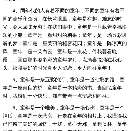
4、同年代的人有着不同的童年，不同的童年有着不
同的苦乐和企盼。在长辈眼里，童年是有趣、难忘的时
光，令人回味无穷！在我们眼中，童年是一只载着幸福快
乐的小船；童年是一颗甜甜的糖果；童年，是一场五彩斑
斓的梦；童年是一座美丽的秘密花园；童年是一阵凉爽的
风；童年，是一朵白云；童年是一束花，伴我暮看晚
霞……回首那多姿多彩的童年岁月，点滴喜悦涌在我心
头。那段美好的时光真令人留恋，令人向往童年！
5、童年是一条五彩的河，童年是一道七彩的路，童
年是一座善良的桥，童年是一本精彩的书。当回忆童年
时，我感到十分快乐，却有带着一点留恋和向往。
6、童年是一个唯美，童年是一场心伤，童年是一个
神话，童年是一次悲哀。行走在童年的相片上，我懂得我
已打捞了美好的回忆，于我，童心无邪、童趣质朴、童年