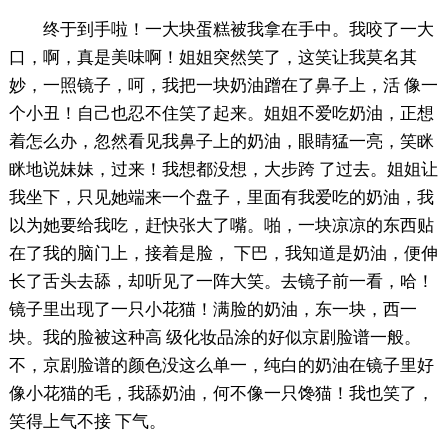
终于到手啦！一大块蛋糕被我拿在手中。我咬了一大
口，啊，真是美味啊！姐姐突然笑了，这笑让我莫名其
妙，一照镜子，呵，我把一块奶油蹭在了鼻子上，活 像一
个小丑！自己也忍不住笑了起来。姐姐不爱吃奶油，正想
着怎么办，忽然看见我鼻子上的奶油，眼睛猛一亮，笑眯
眯地说妹妹，过来！我想都没想，大步跨 了过去。姐姐让
我坐下，只见她端来一个盘子，里面有我爱吃的奶油，我
以为她要给我吃，赶快张大了嘴。啪，一块凉凉的东西贴
在了我的脑门上，接着是脸， 下巴，我知道是奶油，便伸
长了舌头去舔，却听见了一阵大笑。去镜子前一看，哈！
镜子里出现了一只小花猫！满脸的奶油，东一块，西一
块。我的脸被这种高 级化妆品涂的好似京剧脸谱一般。
不，京剧脸谱的颜色没这么单一，纯白的奶油在镜子里好
像小花猫的毛，我舔奶油，何不像一只馋猫！我也笑了，
笑得上气不接 下气。