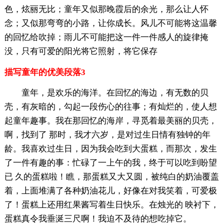
色，炫丽无比；童年又似那晚霞后的余光，那么让人怀
念；又似那弯弯的小路，让你成长。风儿不可能将这温馨
的回忆给吹掉；雨儿不可能把这一件一件感人的旋律掩
没，只有可爱的阳光将它照射，将它保存
描写童年的优美段落3
童年，是欢乐的海洋。在回忆的海边，有无数的贝
壳，有灰暗的，勾起一段伤心的往事；有灿烂的，使人想
起童年趣事。我在那回忆的海岸，寻觅着最美丽的贝壳，
啊，找到了 那时，我才六岁，是对过生日情有独钟的年
龄。我喜欢过生日，因为我会吃到大蛋糕，而那次，发生
了一件有趣的事：忙碌了一上午的我，终于可以吃到盼望
已 久的蛋糕啦！瞧，那蛋糕又大又圆，被纯白的奶油覆盖
着，上面堆满了各种奶油花儿，好像在对我笑着，可爱极
了！蛋糕上还用红果酱写着生日快乐。在烛光的 映衬下，
蛋糕真令我垂涎三尺啊！我迫不及待的想吃掉它。