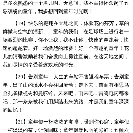
是多么熟悉的一个名儿啊。无意间，我不由得怀念起了五
彩缤纷的童年，我多想回到童年时光啊！
【19】快乐的翱翔在天地之间，体验花的芬芳，草的
鲜嫩与空气的清新……童年的我们，在足球场上进行着一
场激烈的比赛，你不让我，我不让你，快速的奔跑着，快
速的超越着。好一场激烈的球赛！好一个有趣的童年！花
儿的清香激励着我们奋发向上勇往直前。在这天地之间，
我们尽情的享受着这欢乐的时光。
【20】告别童年，人生的车站不售返程车票；告别童
年，出了山的溪水不会往回流动；走下去，前面有相思鸟
金孔雀橄榄树和曼驼铃。风来吧，雨来吧，雷鸣电闪都来
吧，那一条条被我们用脚踏出来的路，才是我们童年深深
的回忆！
【21】童年似一杯浓浓的咖啡，暖到你心窝，童年似
一杯淡淡的茶，让你回味；童年似暴风雨的彩虹；五颜六