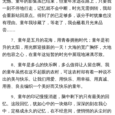
无憾。童年的影集虽已结束，但童年永远在路上，只要我
一刻不停地行走，记忆就不会中断，时光无需倒转，我却
会重新站回原点。得到了的已足够多，该分手时犹豫也没
有理由。童年我珍藏了，等老了，我会蘸着月光来品
尝……
7、童年是五月的花海，用青春拥抱时代；童年是初
升的太阳，用光辉迎接新的一天！大海的宽广胸怀，大地
的包容之心，在童年这短暂的时光中展现地淋漓尽致。
8、童年是多么的快乐啊，多么值得让人留念啊。我
的童年虽然在这不起眼的农村，可这农村却有着一种说不
出的美与快乐。让我们用爱、用快乐、用幸福、用真诚、
用善、良去编织一个美好而又快乐的童年。
9、童年的印记慢慢消逝，脑中剩下的只有最美的回
忆。这段回忆，犹如心中的一块烙印，深深的刻在我心
中，定格成永久的记忆，在不经意间，便悄悄的从尘封的