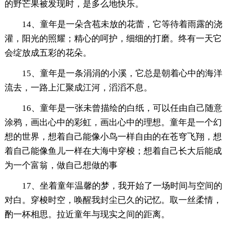
的野芒果被发现时，是多么地快乐。
14、童年是一朵含苞未放的花蕾，它等待着雨露的浇
灌，阳光的照耀；精心的呵护，细细的打磨。终有一天它
会绽放成五彩的花朵。
15、童年是一条涓涓的小溪，它总是朝着心中的海洋
流去，一路上汇聚成江河，滔滔不息。
16、童年是一张未曾描绘的白纸，可以任由自己随意
涂鸦，画出心中的彩虹，画出心中的理想。童年是一个幻
想的世界，想着自己能像小鸟一样自由的在苍穹飞翔，想
着自己能像鱼儿一样在大海中穿梭；想着自己长大后能成
为一个富翁，做自己想做的事
17、坐着童年温馨的梦，我开始了一场时间与空间的
对白。穿梭时空，唤醒我封尘已久的记忆。取一丝柔情，
酌一杯相思。拉近童年与现实之间的距离。