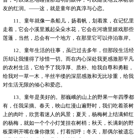
友的红润。——这，就是童年的真淳与心恋。
11、童年就像一条船儿，扬着帆，划着浆，在记忆里
走着，它会小溪里溅起朵朵水花，它会在河塘里嬉戏那些
莲蓬，当然，总会有一个地方，在那里它可以停泊靠岸。
12、童年生活的往事，虽已过去多年，但那段生活经
历却让我懂得了珍惜一切。而在内心深处我更感激那平凡
的农村生活，它给予了我淳厚、质朴、给我自尊和勇毅，
给我对一草一木，半丝半缕的深层感激和无比珍重，给我
对生活无限的倾心和爱恋。
13、童年是美好的。那巍峨的山上的野果一年四季都
有，任我采摘。春天，映山红漫山遍野时，我们吃着茶树
上的肉叶，欣赏着迷人的风景；夏天，杨梅树上结满鲜红
的杨梅，就如一个个小灯笼挂在树梢；秋天，长满刺的野
板栗咧开嘴在像你微笑，打着招呼；冬天，那偶尔被遗忘