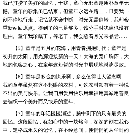
我已打捞了美好的回忆，于我，童心无邪童趣质朴童年无
憾。童年的影集虽已结束，但童年永远在路上，只要我一
刻不停地行走，记忆就不会中断，时光无需倒转，我却会
重新站回原点。得到了的已足够多，该分手时犹豫也没有
理由。童年我珍藏了，等老了，我会蘸着月光来品尝……
【5】童年是五月的花海，用青春拥抱时代；童年是
初升的太阳，用光辉迎接新的一天！大海的宽广胸怀，大
地的包容之心，在童年这短暂的时光中展现地淋漓尽致。
【6】童年是多么的快乐啊，多么值得让人留念啊。
我的童年虽然在这不起眼的农村，可这农村却有着一种说
不出的美与快乐。让我们用爱用快乐用幸福用真诚用善良
去编织一个美好而又快乐的童年。
【7】童年的印记慢慢消逝，脑中剩下的只有最美的
回忆。这段回忆，犹如心中的一块烙印，深深的刻在我心
中，定格成永久的记忆，在不经意间，便悄悄的从尘封的