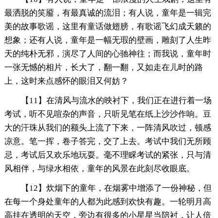
最洒脱的笑靥，有最真诚的流泪；有人说，童年是一辑完
美的故事歌谣，这里有童话做翅膀，有歌谣飞幻成天籁的
想象；还有人说，童年是一幅无瑕的壁画，雕刻了人生昨
天的纯朴无邪，演尽了人间的心驰神往；而我说，童年时
一张无憾的相片，长大了，翻一翻，又如走在儿时的路
上，这时来点感怀的眼泪又何妨？
【11】在清风与流水的映衬下，我们正在进行着一场
考试，听不见喧杂的声音，只听见笔在纸上沙沙作响。豆
大的汗珠从我们的额头上流了下来，一阵清风吹过，顿感
凉意。笔一挥，卷子答完，交了上去。考试中我们无所顾
忌，考试后又欢乐地玩耍。毫不理睬考试的紧张，只与清
风相伴，与绿水相依，童年的风景在此刻尽收眼底。
【12】炊烟下的童年，在烟雾中增添了一份神秘，但
在每一个身处童年的人都为此感到欢快有趣。一轮明月高
高挂在透明的天空，旁边有很多的小星星当陪衬，让人倍