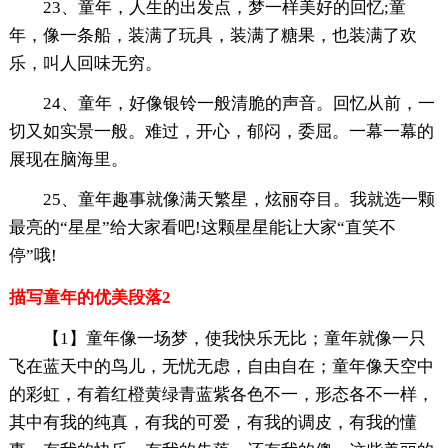
23、童年，人生的出发点，梦一样美好的回忆;童
年，像一条船，装满了玩具，装满了糖果，也装满了欢
乐，叫人回味无穷。
24、童年，好像银铃一般清脆的声音。回忆从前，一
切又如实景一般。难过，开心，郁闷，委屈。一幕一幕的
展现在脑海里。
25、童年趣事就像满天繁星，炫丽夺目。我就选一颗
最亮的“星星”给大家看吧!这颗星星能让大家“直笑不
停”哦!
描写童年的优美段落2
【1】童年像一场梦，使我快乐无比；童年就像一只
飞在蓝天中的鸟儿，无忧无虑，自由自在；童年像天空中
的彩虹，有着红橙黄绿青蓝紫各色不一，形态各不一样，
其中有我的纯真，有我的可爱，有我的调皮，有我的懂