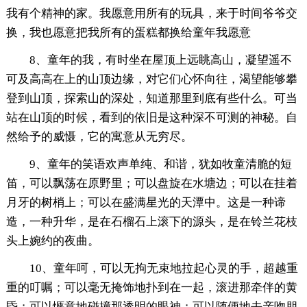
我有个精神的家。我愿意用所有的玩具，来于时间爷爷交
换，我也愿意把我所有的蛋糕都换给童年我愿意
8、童年的我，有时坐在屋顶上远眺高山，凝望遥不
可及高高在上的山顶边缘，对它们心怀向往，渴望能够攀
登到山顶，探索山的深处，知道那里到底有些什么。可当
站在山顶的时候，看到的依旧是这种深不可测的神秘。自
然给予的威慑，它的寓意从无穷尽。
9、童年的笑语欢声单纯、和谐，犹如牧童清脆的短
笛，可以飘荡在原野里；可以盘旋在水塘边；可以在挂着
月牙的树梢上；可以在盛满星光的天潭中。这是一种谛
造，一种升华，是在石榴石上滚下的源头，是在铃兰花枝
头上婉约的夜曲。
10、童年呵，可以无拘无束地拉起心灵的手，超越重
重的叮嘱；可以毫无掩饰地扑到在一起，滚进那牵伴的黄
昏；可以惬意地碰撞那透明的眼神；可以随便地去亲吻朋