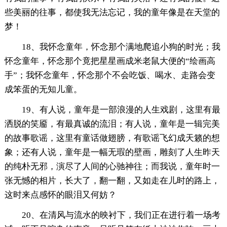
些美丽的往事，都使我无法忘记，我的童年像是在天堂的
梦！
18、我怀念童年，怀念那个满地爬追小狗的时光；我
怀念童年，怀念那个竟把星星画成米老鼠大便的“绘画高
手”；我怀念童年，怀念那个不会吃饭、喝水、走路会变
成笨蛋的无知儿童。
19、有人说，童年是一部浪漫的人生戏剧，这里有最
洒脱的笑靥，有最真诚的流泪；有人说，童年是一辑完美
的故事歌谣，这里有童话做翅膀，有歌谣飞幻成天籁的想
象；还有人说，童年是一幅无瑕的壁画，雕刻了人生昨天
的纯朴无邪，演尽了人间的心驰神往；而我说，童年时一
张无憾的相片，长大了，翻一翻，又如走在儿时的路上，
这时来点感怀的眼泪又何妨？
20、在清风与流水的映衬下，我们正在进行着一场考