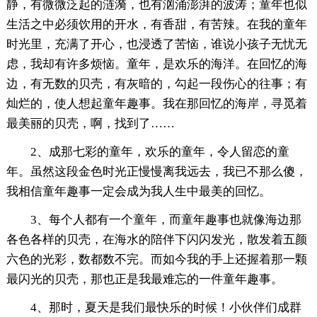
静，有微微泛起的涟漪，也有汹涌澎湃的波涛；童年也似
生活之中必须饮用的开水，有香甜，有苦辣。在我的童年
时光里，充满了开心，也浸透了苦恼，谁说小孩子无忧无
虑，我却有许多烦恼。童年，是欢乐的海洋。在回忆的海
边，有无数的贝壳，有灰暗的，勾起一段伤心的往事；有
灿烂的，使人想起童年趣事。我在那回忆的海岸，寻觅着
最美丽的贝壳，啊，找到了……
2、成那七彩的童年，欢乐的童年，令人留恋的童
年。虽然这段金色时光正慢慢离我远去，我已不那么傻，
我相信童年趣事一定会成为我人生中最美的回忆。
3、每个人都有一个童年，而童年趣事也就像海边那
各色各样的贝壳，在海水的陪伴下闪闪发光，散发着五颜
六色的光彩，数都数不完。而如今我的手上还握着那一颗
最闪光的贝壳，那也正是我最难忘的一件童年趣事。
4、那时，夏天是我们最快乐的时候！小伙伴们成群