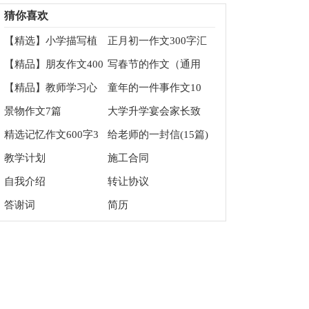
文集合8篇
同范本
猜你喜欢
【精选】小学描写植
正月初一作文300字汇
物的作文400字集合6
编5篇
【精品】朋友作文400
写春节的作文（通用
篇
字锦集八篇
12篇）
【精品】教师学习心
童年的一件事作文10
得体会五篇
篇
景物作文7篇
大学升学宴会家长致
辞
精选记忆作文600字3
给老师的一封信(15篇)
篇
教学计划
施工合同
自我介绍
转让协议
答谢词
简历