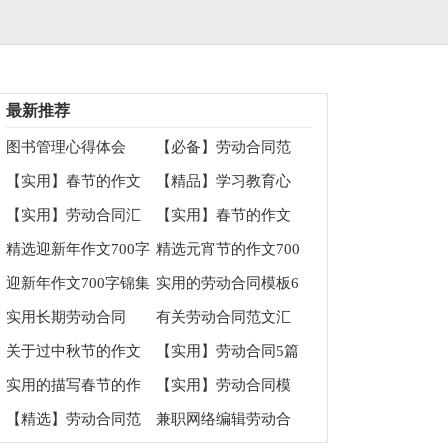
最新推荐
图书管理心得体会
【必备】劳动合同范
文9篇
【实用】春节的作文
【精品】学习教育心
600字锦集八篇
得体会3篇
【实用】劳动合同汇
【实用】春节的作文
总八篇
100字锦集六篇
精选迎新年作文700字
精选元宵节的作文700
集合9篇
字集合10篇
迎新年作文700字锦集
实用的劳动合同模板6
七篇
篇
实用长期劳动合同
有关劳动合同范文汇
总五篇
关于过中秋节的作文
【实用】劳动合同5篇
700字集锦六篇
实用的描写春节的作
【实用】劳动合同模
文700字4篇
板合集八篇
【精选】劳动合同范
兼职网络编辑劳动合