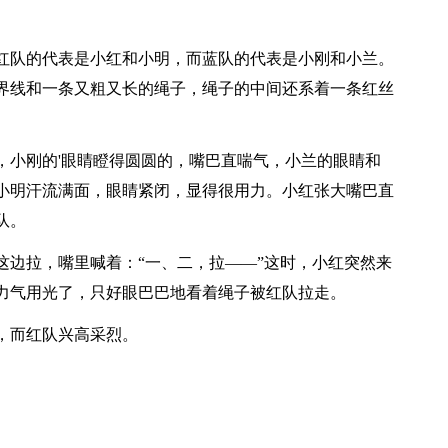
红队的代表是小红和小明，而蓝队的代表是小刚和小兰。
界线和一条又粗又长的绳子，绳子的中间还系着一条红丝
，小刚的'眼睛瞪得圆圆的，嘴巴直喘气，小兰的眼睛和
小明汗流满面，眼睛紧闭，显得很用力。小红张大嘴巴直
队。
这边拉，嘴里喊着：“一、二，拉——”这时，小红突然来
力气用光了，只好眼巴巴地看着绳子被红队拉走。
，而红队兴高采烈。