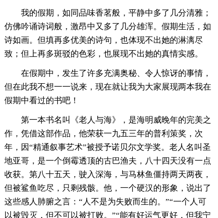
我的假期，如同品味香茗般，平静中多了几分清雅；
仿佛吟诵诗词般，激昂中又多了几分雄浑。假期生活，如
诗如画。但填再多优美的诗句，也体现不出她的淋漓尽
致；但上再多斑驳的色彩，也展现不出她的真情实感。
在假期中，发生了许多充满奥秘、令人惊讶的事情，
但在此我不想一一说来，现在就让我为大家展现两本我在
假期中看过的书吧！
第一本书名叫《老人与海》，是海明威晚年的完美之
作，凭借这部作品，他荣获一九五三年的普利策奖，次
年，因“精通叙事艺术”被授予诺贝尔文学奖。老人名叫圣
地亚哥，是一个倒霉透顶的古巴渔夫，八十四天没有一点
收获。第八十五天，驶入深海，与马林鱼僵持两天两夜，
但被鲨鱼吃尽，只剩残骸。他，一个硬汉的形象，说出了
这些感人肺腑之言：“人不是为失败而生的。”“一个人可
以被毁灭，但不可以被打败。”“能有好运气更好，但我宁