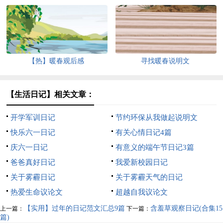
【热】暖春观后感
寻找暖春说明文
【生活日记】相关文章：
开学军训日记
节约环保从我做起说明文
快乐六一日记
有关心情日记4篇
庆六一日记
有意义的端午节日记3篇
爸爸真好日记
我爱新校园日记
关于雾霾日记
关于雾霾天气的日记
热爱生命议论文
超越自我议论文
【实用】过年的日记范文汇总9篇
含羞草观察日记(合集15
上一篇：
下一篇：
篇)