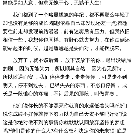
岂能尽如人意，但求无愧于心，无憾于人生!
我们都到了一个略显尴尬的年纪，都不再那么年轻了
却也没有足够的成长;都想依靠自己却发现还差一点;都想
要往前走却发现前路漫漫，前有迷雾后有压力。但我依旧
相信一些，我想你也同样。有野心就去努力，在你跌倒还
能站起来的时候。越是尴尬越是要面对，才能摆脱它。
放弃了，就不该后悔， 放下该放下的你，退出没结局
的剧 ，因为无能为力，所以顺其自然， 因为心无所恃，
所以随遇而安 ，我们停停走走，走走停停 ，可是走不到
明天，停不到过去， 已经失去的东西，不必再停留， 成
长是一段锥心的疼痛，不计后果的那段，叫做青春 。
他们说你长的不够漂亮你就真的永远低着头吗?他们
说你成绩不好你就停下努力以为自己天资不够吗?他们说
这是你绝对做不到的事情你就默默认同放弃坚持的梦想
吗?他们是你的什么人?有什么权利决定你的未来?到底是