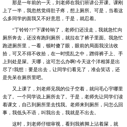
那是一年前的一天，刘老师在我们班讲公开课。课刚
上了一半，我忽然觉得肚子疼，想上厕所。可是，当着这
么多同学的面我又不好意思，于是，就忍着。
“丁铃铃??”下课铃响了，老师们还没走，我就急忙向
厕所奔去，还没有跑到厕所，就拉在了裤子里面。我急忙
跑进厕所里，一看，顿时傻了眼，眼前的局面我没法收
拾，可又不得不收拾，在一时慌乱之中，蹭得裤子上、手
上到处是屎。天哪，这可怎么办啊!今天这个洋相算是出
尽了!我想：要是出去，让同学们看见了，准会笑话，还
是先呆在厕所里吧。
又上课了，刘老师见我的位子空着，就问毛心宇哪里
去了。一个同学说上厕所去了。于是，老师先让同学们读
着课文，自己到厕所里去找我。老师来到厕所，问怎么回
事，我低头不语，叫我出去，我就是不出去。
这时，刘老师仔细审视，看到我裤脚上沾着屎，就