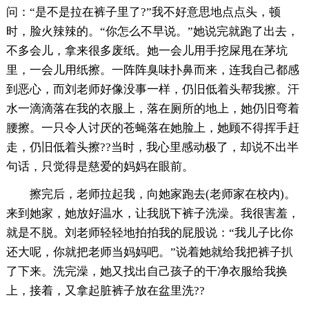
问：“是不是拉在裤子里了?”我不好意思地点点头，顿
时，脸火辣辣的。“你怎么不早说。”她说完就跑了出去，
不多会儿，拿来很多废纸。她一会儿用手挖屎甩在茅坑
里，一会儿用纸擦。一阵阵臭味扑鼻而来，连我自己都感
到恶心，而刘老师好像没事一样，仍旧低着头帮我擦。汗
水一滴滴落在我的衣服上，落在厕所的地上，她仍旧弯着
腰擦。一只令人讨厌的苍蝇落在她脸上，她顾不得挥手赶
走，仍旧低着头擦??当时，我心里感动极了，却说不出半
句话，只觉得是慈爱的妈妈在眼前。
擦完后，老师拉起我，向她家跑去(老师家在校内)。
来到她家，她放好温水，让我脱下裤子洗澡。我很害羞，
就是不脱。刘老师轻轻地拍拍我的屁股说：“我儿子比你
还大呢，你就把老师当妈妈吧。”说着她就给我把裤子扒
了下来。洗完澡，她又找出自己孩子的干净衣服给我换
上，接着，又拿起脏裤子放在盆里洗??