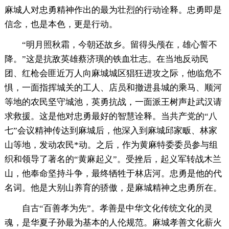
麻城人对忠勇精神作出的最为壮烈的行动诠释。忠勇即是
信念，也是本色，更是行动。
“明月照秋霜，今朝还故乡。留得头颅在，雄心誓不
降。”这是抗敌英雄蔡济璜的铁血壮志。在当地反动民
团、红枪会匪近万人向麻城城区猖狂进攻之际，他临危不
惧，一面指挥城关的工人、店员和撤进县城的乘马、顺河
等地的农民坚守城池，英勇抗战，一面派王树声赴武汉请
求救援。这是他对忠勇最好的智慧诠释。当共产党的“八
七”会议精神传达到麻城后，他深入到麻城邱家畈、林家
山等地，发动农民*动。之后，作为黄麻特委委员参与组
织和领导了著名的“黄麻起义”。受挫后，起义军转战木兰
山，他奉命坚持斗争，最终牺牲于林店河。忠勇是他的代
名词。他是大别山养育的骄傲，是麻城精神之忠勇所在。
自古“百善孝为先”。孝善是中华文化传统文化的灵
魂，是华夏子孙最为基本的人伦规范。麻城孝善文化薪火