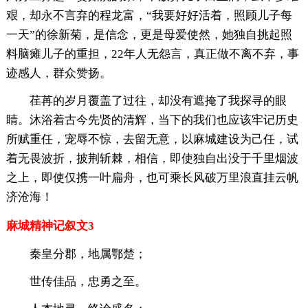
艰，却永不言弃的程龙富，“我要好好活着，照顾儿子每
一天”的徐新菊，是信念，更是母爱使然，她独自挑起照
料脑瘫儿子的重担，22年人无怨言，真正做不离不弃，事
迹感人，群众赞扬。
荏苒的岁月覆盖了过往，却没有遮掩了我探寻的眼
睛。沐浴着古今先贤的清辉，当下的我们也应该牢记历史
所赋重任，宠辱不惊，去留无意，以麻城建设为己任，试
着无畏波折，披荆斩棘，相信，即使独自出没于千里烟波
之上，即使仅携一叶扁舟，也可乘长风破万里浪直挂云帆
济沧海！
麻城精神记叙文3
秦皇分郡，地属鄂楚；
世传佳品，忠勇之至。