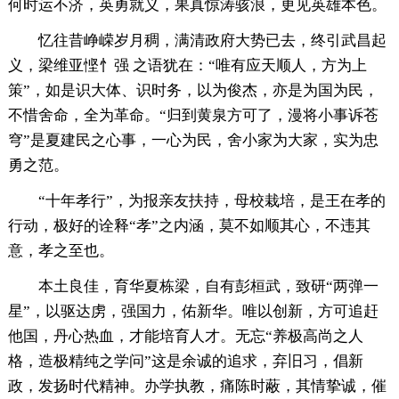
何时运不济，英勇就义，果真惊涛骇浪，更见英雄本色。
忆往昔峥嵘岁月稠，满清政府大势已去，终引武昌起
义，梁维亚悭忄强 之语犹在：“唯有应天顺人，方为上
策”，如是识大体、识时务，以为俊杰，亦是为国为民，
不惜舍命，全为革命。“归到黄泉方可了，漫将小事诉苍
穹”是夏建民之心事，一心为民，舍小家为大家，实为忠
勇之范。
“十年孝行”，为报亲友扶持，母校栽培，是王在孝的
行动，极好的诠释“孝”之内涵，莫不如顺其心，不违其
意，孝之至也。
本土良佳，育华夏栋梁，自有彭桓武，致研“两弹一
星”，以驱达虏，强国力，佑新华。唯以创新，方可追赶
他国，丹心热血，才能培育人才。无忘“养极高尚之人
格，造极精纯之学问”这是余诚的追求，弃旧习，倡新
政，发扬时代精神。办学执教，痛陈时蔽，其情挚诚，催