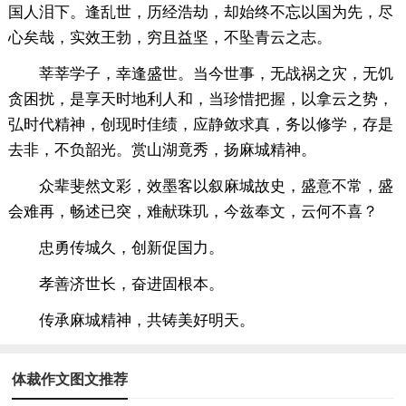
国人泪下。逢乱世，历经浩劫，却始终不忘以国为先，尽
心矣哉，实效王勃，穷且益坚，不坠青云之志。
莘莘学子，幸逢盛世。当今世事，无战祸之灾，无饥
贪困扰，是享天时地利人和，当珍惜把握，以拿云之势，
弘时代精神，创现时佳绩，应静敛求真，务以修学，存是
去非，不负韶光。赏山湖竟秀，扬麻城精神。
众辈斐然文彩，效墨客以叙麻城故史，盛意不常，盛
会难再，畅述已突，难献珠玑，今兹奉文，云何不喜？
忠勇传城久，创新促国力。
孝善济世长，奋进固根本。
传承麻城精神，共铸美好明天。
体裁作文图文推荐