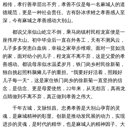
相传，孝行善举层出不穷，孝善不仅是每一名麻城人的道
德规范，更是一种社会责任。古有卧冰求鲤之孝善感人至
深，今有麻城之孝善感动大别山。
都说父亲似山屹立不倒，乘马岗镇村民程龙富便是一
座伟岸大山。初中毕业后一直在外务工，天有不测风云，
儿子多多突患白血病，幸福之家举步维艰。面对一贫如洗
的家，面对幼小的儿子，程龙富不离不弃，这是父爱的孝
善感动。都说母亲似水温柔岁月，铁门岗乡村民徐新菊，
独自挑起照料脑瘫儿子的重担。“我要好好活着，照顾好
儿子每一天”，这是家住铁门岗乡的徐新菊一直坚持的信
念，是信念、更是母爱使然，22年来，从无怨言，真画龙
点睛做到不离不弃，真正做到孝善之伟大。
千年古城，文脉恒昌。忠勇孝善是大别山孕育的灵
魂，是麻城精神的彰显。创新是推动发民展的动力，实现
进步的灵魂，是时代的精华，也是麻城人的精神因子。大