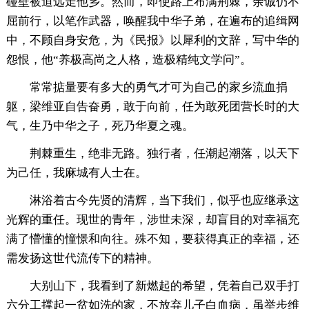
碰壁被迫远走他乡。然而，即使路上布满荆棘，余诚仍不
屈前行，以笔作武器，唤醒我中华子弟，在遍布的追缉网
中，不顾自身安危，为《民报》以犀利的文辞，写中华的
怨恨，他“养极高尚之人格，造极精纯文学问”。
常常掂量要有多大的勇气才可为自己的家乡流血捐
躯，梁维亚自告奋勇，敢于向前，任为敢死团营长时的大
气，生乃中华之子，死乃华夏之魂。
荆棘重生，绝非无路。独行者，任潮起潮落，以天下
为己任，我麻城有人士在。
淋浴着古今先贤的清辉，当下我们，似乎也应继承这
光辉的重任。现世的青年，涉世未深，却盲目的对幸福充
满了懵懂的憧憬和向往。殊不知，要获得真正的幸福，还
需发扬这世代流传下的精神。
大别山下，我看到了新燃起的希望，凭着自己双手打
六分工撑起一贫如洗的家，不放弃儿子白血病，虽举步维