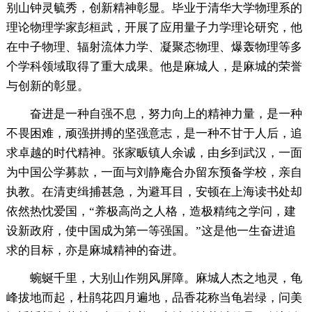
别山钟灵毓秀，创新精神彰显。毕业于清华大学物理系的
理论物理学家彭桓武，开展了应用量子力学理论研究，他
在中子物理、辐射流体力学、凝聚态物理、爆轰物理等多
个学科领域取得了重大成果。他是麻城人，是麻城的荣誉
与创新的彰显。
奋进是一种自强不息，努力向上的精神力量，是一种
不畏困难，顽强拼搏的坚强意志，是一种不甘于人后，追
求卓越的时代精神。张家畈镇人余诚，由乡到武汉，一面
为中国公学募款，一面与刘静庵合办留东预备学校，亲自
执教。在清吏缉捕甚急，为避耳目，安顿在上海读书处却
依然热忱爱国，“养极高尚之人格，造极精纯之学问，建
设新政府，使中国成为第一等强国。”这是他一生奋进追
求的目标，亦是麻城精神的奋进。
蜿蜒千里，大别山作朔风屏障。麻城人杰之地灵，龟
峰拔地而起，杜鹃花四月遍地，品香花称当龟岩绿，问美