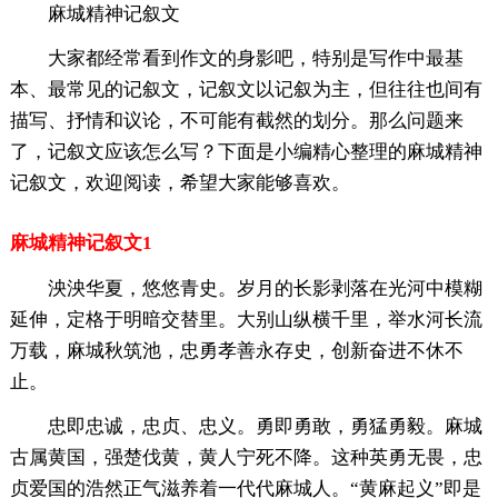
麻城精神记叙文
大家都经常看到作文的身影吧，特别是写作中最基
本、最常见的记叙文，记叙文以记叙为主，但往往也间有
描写、抒情和议论，不可能有截然的划分。那么问题来
了，记叙文应该怎么写？下面是小编精心整理的麻城精神
记叙文，欢迎阅读，希望大家能够喜欢。
麻城精神记叙文1
泱泱华夏，悠悠青史。岁月的长影剥落在光河中模糊
延伸，定格于明暗交替里。大别山纵横千里，举水河长流
万载，麻城秋筑池，忠勇孝善永存史，创新奋进不休不
止。
忠即忠诚，忠贞、忠义。勇即勇敢，勇猛勇毅。麻城
古属黄国，强楚伐黄，黄人宁死不降。这种英勇无畏，忠
贞爱国的浩然正气滋养着一代代麻城人。“黄麻起义”即是