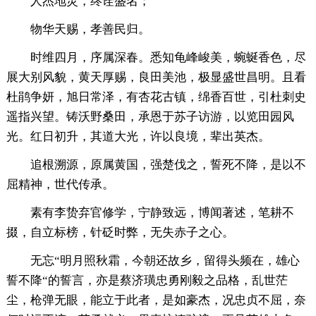
人杰地灵，终诠盛名；
物华天赐，孝善民归。
时维四月，序属深春。悉知龟峰峻美，蜿蜒香色，尽
展大别风貌，黄天厚赐，良田美池，极显盛世昌明。且看
杜鹃争妍，旭日常泽，有杏花古镇，绵香百世，引杜刺史
遥指兴望。铸沃野桑田，承恩于苏子访游，以览田园风
光。红日初升，其道大光，许以良境，辈出英杰。
追根溯源，原属黄国，强楚伐之，誓死不降，是以不
屈精神，世代传承。
素有李贽弃官修学，宁静致远，博闻著述，笔耕不
掇，自立标榜，针砭时弊，无失赤子之心。
无忘“明月照秋霜，今朝还故乡，留得头频在，雄心
誓不降“的誓言，亦是蔡济璜忠勇刚毅之品格，乱世茫
尘，枪弹无眼，能立于此者，是如豪杰，况忠贞不屈，奈