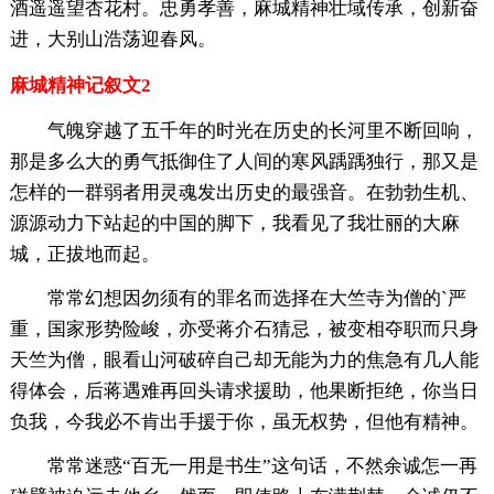
酒遥遥望杏花村。忠勇孝善，麻城精神壮域传承，创新奋
进，大别山浩荡迎春风。
麻城精神记叙文2
气魄穿越了五千年的时光在历史的长河里不断回响，
那是多么大的勇气抵御住了人间的寒风踽踽独行，那又是
怎样的一群弱者用灵魂发出历史的最强音。在勃勃生机、
源源动力下站起的中国的脚下，我看见了我壮丽的大麻
城，正拔地而起。
常常幻想因勿须有的罪名而选择在大竺寺为僧的`严
重，国家形势险峻，亦受蒋介石猜忌，被变相夺职而只身
天竺为僧，眼看山河破碎自己却无能为力的焦急有几人能
得体会，后蒋遇难再回头请求援助，他果断拒绝，你当日
负我，今我必不肯出手援于你，虽无权势，但他有精神。
常常迷惑“百无一用是书生”这句话，不然余诚怎一再