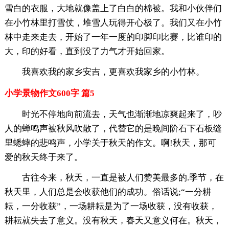
雪白的衣服，大地就像盖上了白白的棉被。我和小伙伴们
在小竹林里打雪仗，堆雪人玩得开心极了。我们又在小竹
林中走来走去，开始了一年一度的印脚印比赛，比谁印的
大，印的好看，直到没了力气才开始回家。
我喜欢我的家乡安吉，更喜欢我家乡的小竹林。
小学景物作文600字 篇5
时光不停地向前流去，天气也渐渐地凉爽起来了，吵
人的蝉鸣声被秋风吹散了，代替它的是晚间阶石下石板缝
里蟋蟀的悲鸣声，小学关于秋天的作文。啊!秋天，那可
爱的秋天终于来了。
古往今来，秋天，一直是被人们赞美最多的.季节，在
秋天里，人们总是会收获他们的成功。俗话说;“一分耕
耘，一分收获”，一场耕耘是为了一场收获，没有收获，
耕耘就失去了意义。没有秋天，春天又意义何在。秋天，