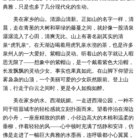
典雅，只是也多了几分现代化的生动。
美在家乡的山。清源山清新。正如山的名字一样，清
晨，走在青葱的大树和翠绿的藤蔓之间，就好像一股清泉
潺潺流入了心田，清爽无比。山上有著名副其实的清
泉“虎乳泉”。在天湖边喝着用虎乳泉水沏的茶，也是许多
泉州人的一大爱好。紫帽山灵动。听着山的名字就让人暇
思无限了――想象中的紫帽山，是一个戴着紫色大沿帽，
长发飘飘的灵动少女。事实也果真如此。在山脚下仰望云
雾袅袅的山顶，一个美丽可爱的少女跃然眼前。登上山
顶，行走于白云之间时，更是令人如痴如醉。
美在家乡的水。西湖妩媚。一走进西湖公园，一种不
同于喧嚣城市的轻松感就立刻扑面而来。望着停泊在湖边
的小舟，一座座精致的拱桥，小径边高大的木棉和温柔的
垂柳，伴着轻轻的风――心中顿时充满了恬静和安详，仿
佛是走进了一幅巨大典雅的水墨画，连呼吸都小心翼翼，