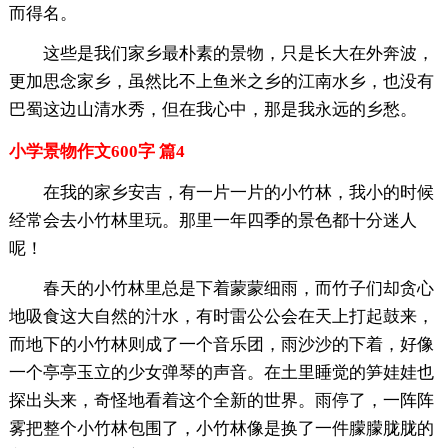
而得名。
这些是我们家乡最朴素的景物，只是长大在外奔波，
更加思念家乡，虽然比不上鱼米之乡的江南水乡，也没有
巴蜀这边山清水秀，但在我心中，那是我永远的乡愁。
小学景物作文600字 篇4
在我的家乡安吉，有一片一片的小竹林，我小的时候
经常会去小竹林里玩。那里一年四季的景色都十分迷人
呢！
春天的小竹林里总是下着蒙蒙细雨，而竹子们却贪心
地吸食这大自然的汁水，有时雷公公会在天上打起鼓来，
而地下的小竹林则成了一个音乐团，雨沙沙的下着，好像
一个亭亭玉立的少女弹琴的声音。在土里睡觉的笋娃娃也
探出头来，奇怪地看着这个全新的世界。雨停了，一阵阵
雾把整个小竹林包围了，小竹林像是换了一件朦朦胧胧的