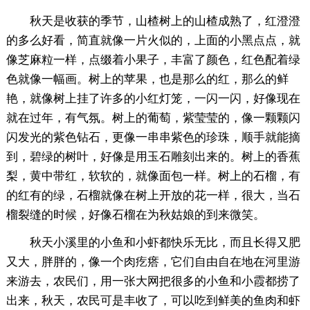
秋天是收获的季节，山楂树上的山楂成熟了，红澄澄
的多么好看，简直就像一片火似的，上面的小黑点点，就
像芝麻粒一样，点缀着小果子，丰富了颜色，红色配着绿
色就像一幅画。树上的苹果，也是那么的红，那么的鲜
艳，就像树上挂了许多的小红灯笼，一闪一闪，好像现在
就在过年，有气氛。树上的葡萄，紫莹莹的，像一颗颗闪
闪发光的紫色钻石，更像一串串紫色的珍珠，顺手就能摘
到，碧绿的树叶，好像是用玉石雕刻出来的。树上的香蕉
梨，黄中带红，软软的，就像面包一样。树上的石榴，有
的红有的绿，石榴就像在树上开放的花一样，很大，当石
榴裂缝的时候，好像石榴在为秋姑娘的到来微笑。
秋天小溪里的小鱼和小虾都快乐无比，而且长得又肥
又大，胖胖的，像一个肉疙瘩，它们自由自在地在河里游
来游去，农民们，用一张大网把很多的小鱼和小霞都捞了
出来，秋天，农民可是丰收了，可以吃到鲜美的鱼肉和虾