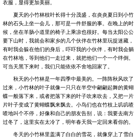
衣服，显得更加美丽。
夏天的小竹林枝叶长得十分茂盛，在炎炎夏日到小竹
林的石头上坐一会儿，那可是一件舒服的事。在晚上的时
候，坐在羊肠小道里的椅子上乘凉也很好。每当太阳公公
要下山时，我就会和家乡的几个伙伴在竹林里玩捉迷藏，
有时我会躲在他们的身后，吓吓我的小伙伴，有时我会躺
在竹林地，等到他们一走过来，就把他们一个一个绊倒。
可当天黑下来时，我们只能依依不舍地回家了。
秋天的小竹林是一年四季中最美的。一阵阵秋风吹了
过来，小竹林的叶子就像一只只在半空中翩翩起舞的黄蝴
蝶一般落下来，或者把落下来的叶子吹来吹去，又把一片
片叶子变成了黄蝴蝶飘来飘去。小鸟们也在竹枝上叽叽喳
喳地叫个不停，好像和自己的朋友告别，说：我要去南方
过冬了，这里实在太冷了，明年春天我一定回来看你的。
冬天的小竹林里盖满了白白的雪花，就像穿上了雪白