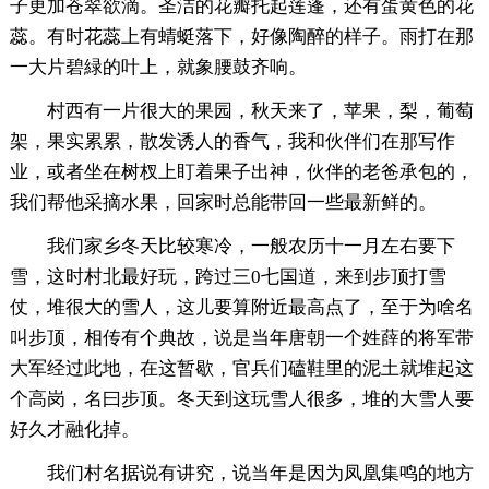
子更加苍翠欲滴。圣洁的花瓣托起莲蓬，还有蛋黄色的花
蕊。有时花蕊上有蜻蜓落下，好像陶醉的样子。雨打在那
一大片碧緑的叶上，就象腰鼓齐响。
村西有一片很大的果园，秋天来了，苹果，梨，葡萄
架，果实累累，散发诱人的香气，我和伙伴们在那写作
业，或者坐在树杈上盯着果子出神，伙伴的老爸承包的，
我们帮他采摘水果，回家时总能带回一些最新鲜的。
我们家乡冬天比较寒冷，一般农历十一月左右要下
雪，这时村北最好玩，跨过三0七国道，来到步顶打雪
仗，堆很大的雪人，这儿要算附近最高点了，至于为啥名
叫步顶，相传有个典故，说是当年唐朝一个姓薛的将军带
大军经过此地，在这暂歇，官兵们磕鞋里的泥土就堆起这
个高岗，名曰步顶。冬天到这玩雪人很多，堆的大雪人要
好久才融化掉。
我们村名据说有讲究，说当年是因为凤凰集鸣的地方