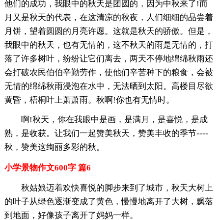
他们的成功，我眼中的秋天是团圆的，因为中秋来了!而
月又是秋天的代表，在这清凉的秋夜，人们细细的品尝着
月饼，望着圆圆的月亮许愿。这就是秋天的骄傲。但是，
我眼中的秋天，也有无情的，这不秋天的雨是无情的，打
落了许多树叶，纷纷让它们离去，两天不停地绵绵秋雨还
会打破农民伯伯辛勤劳作，使他们辛苦种下的粮食，会被
无情的绵绵秋雨浸泡在水中，无法晒到太阳。高楼目尽欲
黄昏，梧桐叶上萧萧雨。秋啊!你也有无情时。
啊!秋天，你在我眼中是画，是满月，是喜悦，是成
熟，是收获。让我们一起赞美秋天，赞美丰收的季节----
秋，赞美这绚丽多彩的秋。
小学景物作文600字 篇6
秋姑娘迈着欢快喜悦的脚步来到了城市，秋天大树上
的叶子从绿色逐渐变成了黄色，慢慢地离开了大树，飘落
到地面，好像孩子离开了妈妈一样。