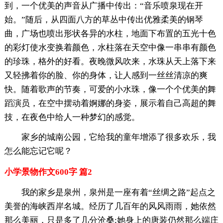
到，一个优美的声音从广播中传出：“音乐喷泉现在开
始。”随后，从四面八方的草丛中传出优雅柔美的钢琴
曲，广场也喷出形状各异的水柱，地面下布置的五光十色
的彩灯使水变换着颜色，水柱落在天空中像一串串有颜色
的珍珠，格外的好看。夜晚微风吹来，水珠从天上落下来
又轻拂着你的脸、你的身体，让人感到一丝丝清凉的爽
快。随着歌声的节奏，可爱的小水珠，像一个个优美的舞
蹈演员，在空中摆动着婀娜的身姿，展示着自己高超的舞
技，在夜色中给人一种梦幻的感觉。
家乡的城南公园，它给我的童年增添了很多欢乐，我
怎么能忘记它呢？
小学景物作文600字 篇2
我的家乡是泉州，泉州是一座有着“丝绸之路”起点之
美誉的海峡西岸名城。经历了几百年的风风雨雨，她依然
那么美丽，只是多了几分沧桑;她身上的唐装仍然那么端庄