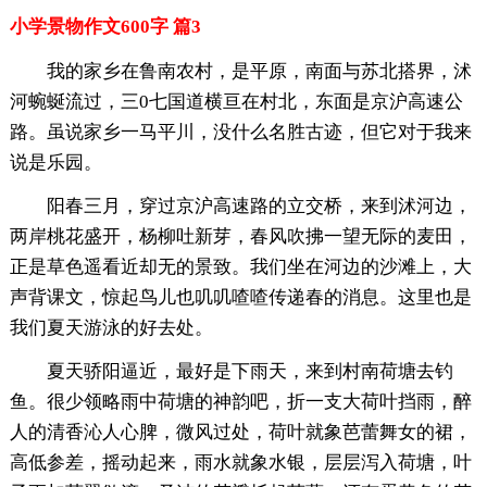
小学景物作文600字 篇3
我的家乡在鲁南农村，是平原，南面与苏北搭界，沭
河蜿蜒流过，三0七国道横亘在村北，东面是京沪高速公
路。虽说家乡一马平川，没什么名胜古迹，但它对于我来
说是乐园。
阳春三月，穿过京沪高速路的立交桥，来到沭河边，
两岸桃花盛开，杨柳吐新芽，春风吹拂一望无际的麦田，
正是草色遥看近却无的景致。我们坐在河边的沙滩上，大
声背课文，惊起鸟儿也叽叽喳喳传递春的消息。这里也是
我们夏天游泳的好去处。
夏天骄阳逼近，最好是下雨天，来到村南荷塘去钓
鱼。很少领略雨中荷塘的神韵吧，折一支大荷叶挡雨，醉
人的清香沁人心脾，微风过处，荷叶就象芭蕾舞女的裙，
高低参差，摇动起来，雨水就象水银，层层泻入荷塘，叶