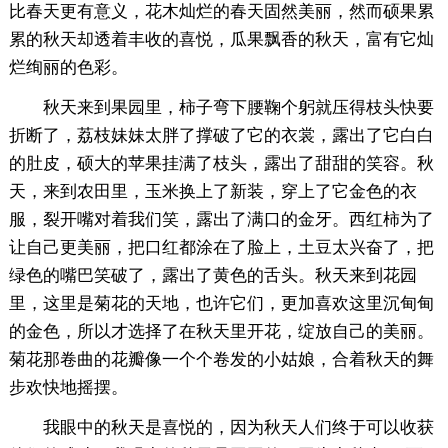
比春天更有意义，花木灿烂的春天固然美丽，然而硕果累
累的秋天却透着丰收的喜悦，瓜果飘香的秋天，富有它灿
烂绚丽的色彩。
秋天来到果园里，柿子弯下腰鞠个躬就压得枝头快要
折断了，荔枝妹妹太胖了撑破了它的衣裳，露出了它白白
的肚皮，硕大的苹果挂满了枝头，露出了甜甜的笑容。秋
天，来到农田里，玉米换上了新装，穿上了它金色的衣
服，裂开嘴对着我们笑，露出了满口的金牙。西红柿为了
让自己更美丽，把口红都涂在了脸上，土豆太兴奋了，把
绿色的嘴巴笑破了，露出了黄色的舌头。秋天来到花园
里，这里是菊花的天地，也许它们，更加喜欢这里沉甸甸
的金色，所以才选择了在秋天里开花，绽放自己的美丽。
菊花那卷曲的花瓣像一个个卷发的小姑娘，合着秋天的舞
步欢快地摇摆。
我眼中的秋天是喜悦的，因为秋天人们终于可以收获