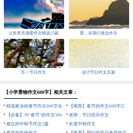
让世界充满爱作文精选15篇
爱，在我们身边作文
五一节日作文
设计节日作文五篇
【小学景物作文600字】相关文章：
精选家乡的春节作文600字合
【推荐】春节的作文600字汇
集八篇
【必备】与“春节”的作文300
总6篇
老师，节日快乐作文
字3篇
难忘的中秋节作文2篇
欢度中秋作文
春节的年味作文
【推荐】我们的节日春节作文