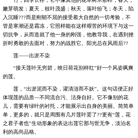
竹，四季长存，它不像其他的花草树木那样，春天，
嫩芽萌发；夏天，枝叶茂盛；秋天，落叶纷飞；冬天，陷
入沉睡???而是刚韧不屈的接受着大自然的一切考验，不
管是寒潮还是霜冻，它照样能在这样艰苦的环境下与这一
切抗争，从而造就了他一身的刚强，他教导我，在遇到挫
折时勇敢的去面对，努力的战胜它。阳光总在风雨后??
莲——出淤不染
“接天莲叶无穷碧，映日荷花别样红”好一个风姿飒爽
的莲。
莲，“出淤泥而不染，濯清涟而不妖”。这句话便正好
体现莲的品质—不同流合污、洁身自好。它不像别的花
儿，需要有绿叶的衬托，才能展示出自身的美丽。简简单
单，更多的，就只是周围有几片莲叶罢了??更有“莲，花
之君子者也”生动形象的表达出莲它那与世无争，淡泊名
利的高尚品格。