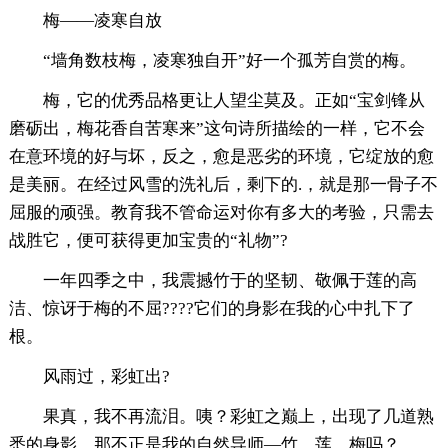
梅——凌寒自放
“墙角数枝梅，凌寒独自开”好一个孤芳自赏的梅。
梅，它的优秀品格更让人望尘莫及。正如“宝剑锋从
磨砺出，梅花香自苦寒来”这句诗所描绘的一样，它不会
在意环境的好与坏，反之，愈是恶劣的环境，它绽放的愈
是美丽。在经过风雪的洗礼后，剩下的.，就是那一骨子不
屈服的顽强。教育我不管命运对你有多大的考验，只需去
战胜它，便可获得更加宝贵的“礼物”?
一年四季之中，我震撼竹于的坚韧、敬佩于莲的高
洁、惊讶于梅的不屈????它们的身影在我的心中扎下了
根。
风雨过，彩虹出?
果真，我不再流泪。咦？彩虹之巅上，出现了几道熟
悉的身影，那不正是我的自然导师—竹、莲、梅吗？