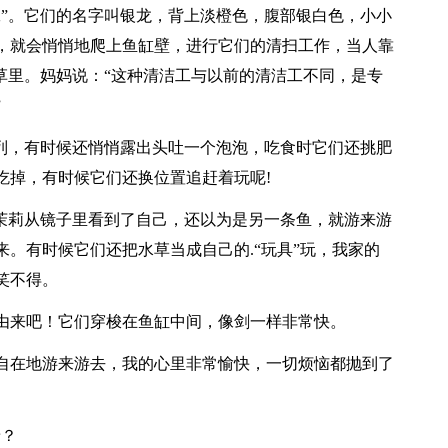
工”。它们的名字叫银龙，背上淡橙色，腹部银白色，小小
，就会悄悄地爬上鱼缸壁，进行它们的清扫工作，当人靠
草里。妈妈说：“这种清洁工与以前的清洁工不同，是专
”
一列，有时候还悄悄露出头吐一个泡泡，吃食时它们还挑肥
吃掉，有时候它们还换位置追赶着玩呢!
黑茉莉从镜子里看到了自己，还以为是另一条鱼，就游来游
。有时候它们还把水草当成自己的.“玩具”玩，我家的
笑不得。
由来吧！它们穿梭在鱼缸中间，像剑一样非常快。
自在地游来游去，我的心里非常愉快，一切烦恼都抛到了
呀？