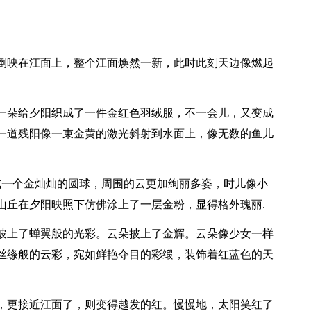
倒映在江面上，整个江面焕然一新，此时此刻天边像燃起
一朵给夕阳织成了一件金红色羽绒服，不一会儿，又变成
一道残阳像一束金黄的激光斜射到水面上，像无数的鱼儿
成一个金灿灿的圆球，周围的云更加绚丽多姿，时儿像小
山丘在夕阳映照下仿佛涂上了一层金粉，显得格外瑰丽.
披上了蝉翼般的光彩。云朵披上了金辉。云朵像少女一样
丝绦般的云彩，宛如鲜艳夺目的彩缎，装饰着红蓝色的天
，更接近江面了，则变得越发的红。慢慢地，太阳笑红了