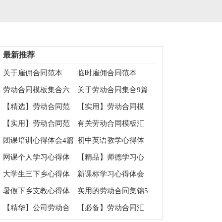
最新推荐
关于雇佣合同范本
临时雇佣合同范本
劳动合同模板集合六
关于劳动合同集合9篇
篇
【精选】劳动合同范
【实用】劳动合同模
文锦集九篇
板汇总9篇
【实用】劳动合同范
有关劳动合同模板汇
文汇编五篇
总七篇
团课培训心得体会4篇
初中英语教学心得体
会15篇
网课个人学习心得体
【精品】师德学习心
会
得体会范文集合七篇
大学生三下乡心得体
新课标学习心得体会
会11篇
暑假下乡支教心得体
实用的劳动合同集锦5
会
篇
【精华】公司劳动合
【必备】劳动合同汇