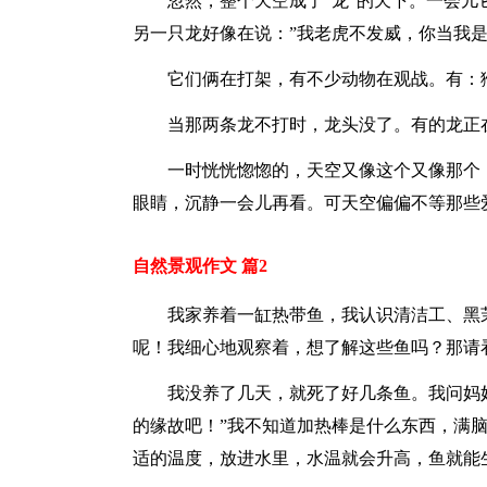
忽然，整个天空成了“龙”的天下。一会儿
另一只龙好像在说：”我老虎不发威，你当我
它们俩在打架，有不少动物在观战。有：
当那两条龙不打时，龙头没了。有的龙正
一时恍恍惚惚的，天空又像这个又像那个
眼睛，沉静一会儿再看。可天空偏偏不等那些
自然景观作文 篇2
我家养着一缸热带鱼，我认识清洁工、黑
呢！我细心地观察着，想了解这些鱼吗？那请
我没养了几天，就死了好几条鱼。我问妈妈
的缘故吧！”我不知道加热棒是什么东西，满
适的温度，放进水里，水温就会升高，鱼就能