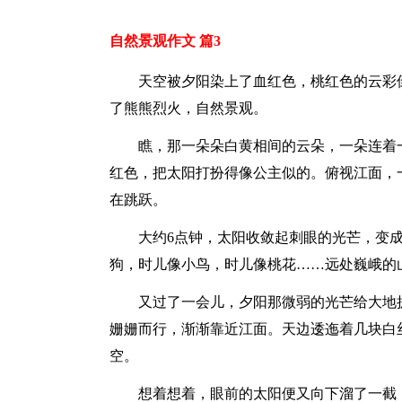
自然景观作文 篇3
天空被夕阳染上了血红色，桃红色的云彩
了熊熊烈火，自然景观。
瞧，那一朵朵白黄相间的云朵，一朵连着
红色，把太阳打扮得像公主似的。俯视江面，
在跳跃。
大约6点钟，太阳收敛起刺眼的光芒，变
狗，时儿像小鸟，时儿像桃花……远处巍峨的
又过了一会儿，夕阳那微弱的光芒给大地
姗姗而行，渐渐靠近江面。天边逶迤着几块白
空。
想着想着，眼前的太阳便又向下溜了一截