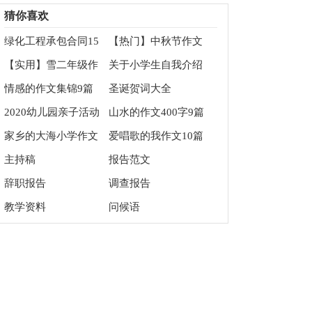
同集合6篇
编4篇
猜你喜欢
绿化工程承包合同15
【热门】中秋节作文
篇
500字汇编六篇
【实用】雪二年级作
关于小学生自我介绍
文300字合集8篇
作文300字合集七篇
情感的作文集锦9篇
圣诞贺词大全
2020幼儿园亲子活动
山水的作文400字9篇
主持稿范文
家乡的大海小学作文
爱唱歌的我作文10篇
主持稿
报告范文
辞职报告
调查报告
教学资料
问候语