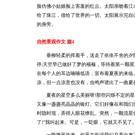
脸仿佛小姑娘脸上害羞的红云。太阳亲吻着江
给了珠江，借给了世界的一切。太阳展示完自
的身旁。
自然景观作文 篇4
垂柳轻柔的挥着手，送走了依依不舍的夕
停;天空早已做好了梦的襁褓，等待着第一颗星
在每个人的耳边喃喃低语，宣布着夏夜的来临
凉，但一点凉意也没有，虫鸣声谱出了一曲夏
夏夜的星空多么美丽呀!那些闪烁不定的
又像一盏盏亮晶晶的银灯。它们好像在和我们
时隐时现，弄得人眼花缭乱。突然，一颗流星
了!”我叫起来。可是，一眨眼，它就又不见了
一阵微风吹来，似乎在告诉我们月亮出来