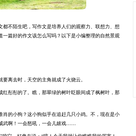
文都不陌生吧，写作文是培养人们的观察力、联想力、想
道一篇好的作文该怎么写吗？以下是小编整理的自然景观
就要离去时，天空的主角就成了火烧云。
成红彤彤的了。瞧，那翠绿的树叶眨眼间成了枫树叶，那
惟肖的小狗？这小狗似乎在追赶几只小鸡。不，现在是小
威武啊！一会怒吼，一会儿嬉戏……