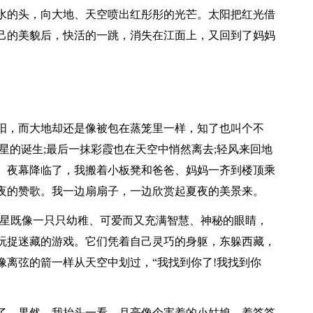
水的头，向大地、天空喷出红彤彤的光芒。太阳把红光借
己的美貌后，快活的一跳，消失在江面上，又回到了妈妈
阳，而大地却还是像被包在蒸笼里一样，知了也叫个不
星的诞生;最后一抹彩霞也在天空中悄然离去;轻风来回地
。夜幕降临了，我搬着小板凳和爸爸、妈妈一齐到楼顶乘
夜的赞歌。我一边扇扇子，一边欣赏起夏夜的美景来。
星星既像一只只幼稚、可爱而又充满智慧、神秘的眼睛，
玩捉迷藏的游戏。它们凭着自己灵巧的身躯，东躲西藏，
像离弦的箭一样从天空中划过，“我找到你了!我找到你
。
了。果然，我抬头一看，月亮像个害羞的小姑娘，羞答答