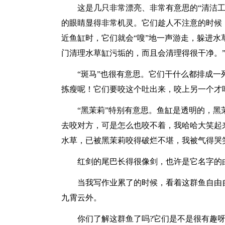
这是几只非常漂亮、非常有意思的“清洁
的眼睛显得非常机灵。它们趁人不注意的时候
近鱼缸时，它们就会“嗖”地一声游走，躲进水
门清理水草缸污垢的，而且会清理得很干净。
“斑马”也很有意思。它们干什么都排成
拣瘦呢！它们要咬这个吐出来，咬上另一个才
“黑茉莉”特别有意思。鱼缸是透明的，
去咬对方，可是怎么也咬不着，我哈哈大笑起来
水草，已被黑茉莉咬得破烂不堪，我被气得哭
红剑的尾巴长得很像剑，也许是它名字的
当我写作业累了的时候，看着这群鱼自由
九霄云外。
你们了解这群鱼了吗?它们是不是很有趣