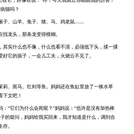
它咬它，好像在说：“哼！今天我就让你瞧瞧我的厉害！
是病猫吗？
猴子、山羊、兔子、猪、马、鸡老鼠……
在找龙头，那条龙变得模糊。
，其实什么也不像，什么也看不清，必须低下头，揉一揉
爱好它的孩子，一会儿工夫，火烧云不见了。
茉莉、斑马、红剑等鱼。妈妈还在鱼缸里放了一株水草
看下文吧！
：“它们为什么会死呢？”妈妈说：“也许是没有加热棒
脑子的疑问，妈妈给我买回来，我才知道是什么，调到合
生存。