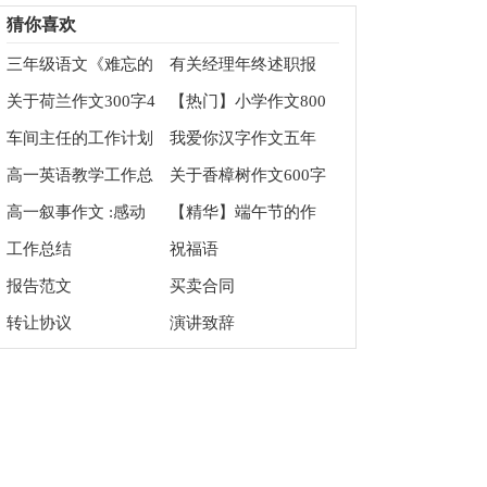
文集合8篇
同范本
猜你喜欢
三年级语文《难忘的
有关经理年终述职报
八个字》教学教案
告四篇
关于荷兰作文300字4
【热门】小学作文800
篇
字四篇
车间主任的工作计划
我爱你汉字作文五年
级
高一英语教学工作总
关于香樟树作文600字
结15篇
七篇
高一叙事作文 :感动
【精华】端午节的作
文100字四篇
工作总结
祝福语
报告范文
买卖合同
转让协议
演讲致辞