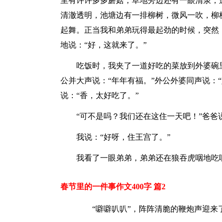
里有许许多多蘑菇，草地旁边还有一眼清泉，
清澈透明，池塘边有一排柳树，微风一吹，柳
起舞。正当我和弟弟玩得最起劲的时候，突然
地说：“好，这就来了。”
吃饭时，我夹了一道好吃的菜放到外婆碗
公并大声说：“年年有福。”外公外婆同声说：
说：“香，太好吃了。”
“可不是吗？我们还在这住一天吧！”爸爸
我说：“好呀，住王宫了。”
我看了一眼弟弟，弟弟还在狼吞虎咽地吃
春节里的一件事作文400字 篇2
“噼噼叭叭”，阵阵清脆的鞭炮声迎来