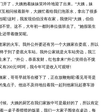
门开了，大姨抱着妹妹笑吟吟地迎了出来。“大姨，妹
大家互相问候着新年，大姨忙着给我们泡茶水，拿出了很多
包呢!这时，我发现伯伯没有在家，我便问“大姨，伯伯
都不管。这不，大年初一都到单位值班去了。”她假装生
上还带着微笑呢。
家的火车。我外公外婆还有另一个大姨家在娄底，所以
，终于到了娄底火车站。我外公家就是火车站旁边，我三
来了。“外公，恭喜发财，红包拿来!”外公笑得合不拢
有200元!呵呵，我今年可是收入可观呀!
家，哥哥早就等在楼下了，正在放鞭炮呢!看见哥哥是
的鬼点子。他迫不及待地拉着我一起到他家玩起赛车游
候。大姨的厨艺在我们家族中可是最好的了，所以肯定
对着一桌子香喷喷的饭菜，我们一大家子围坐在桌边，每