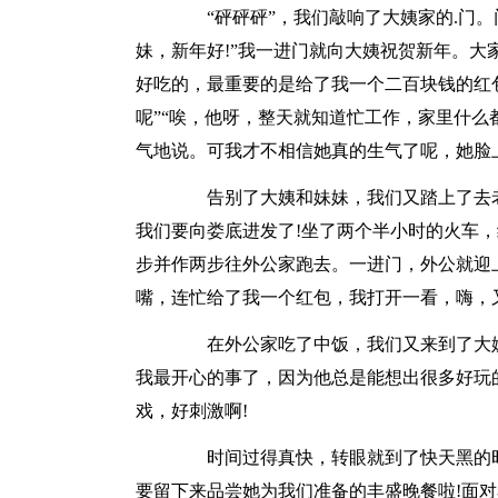
“砰砰砰”，我们敲响了大姨家的.门。
妹，新年好!”我一进门就向大姨祝贺新年。
好吃的，最重要的是给了我一个二百块钱的红
呢”“唉，他呀，整天就知道忙工作，家里什么
气地说。可我才不相信她真的生气了呢，她脸
告别了大姨和妹妹，我们又踏上了去老
我们要向娄底进发了!坐了两个半小时的火车
步并作两步往外公家跑去。一进门，外公就迎上
嘴，连忙给了我一个红包，我打开一看，嗨，又
在外公家吃了中饭，我们又来到了大姨
我最开心的事了，因为他总是能想出很多好玩
戏，好刺激啊!
时间过得真快，转眼就到了快天黑的时
要留下来品尝她为我们准备的丰盛晚餐啦!面