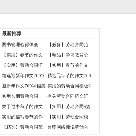
最新推荐
图书管理心得体会
【必备】劳动合同范
文9篇
【实用】春节的作文
【精品】学习教育心
600字锦集八篇
得体会3篇
【实用】劳动合同汇
【实用】春节的作文
总八篇
100字锦集六篇
精选迎新年作文700字
精选元宵节的作文700
集合9篇
字集合10篇
迎新年作文700字锦集
实用的劳动合同模板6
七篇
篇
实用长期劳动合同
有关劳动合同范文汇
总五篇
关于过中秋节的作文
【实用】劳动合同5篇
700字集锦六篇
实用的描写春节的作
【实用】劳动合同模
文700字4篇
板合集八篇
【精选】劳动合同范
兼职网络编辑劳动合