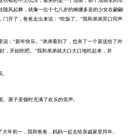
这些都还不怎么没，最美的是一个池塘，那个池塘里的水
枝随风起舞，就像一位十七八岁的婀娜多姿的少女在翩翩
，门开了，爸爸走出来说：“吃饭了。”我和弟弟异口同声
里说：“新年快乐。”弟弟看到了，也夹了一个菜送给了外
“好，开始吃吧。”我和弟弟就大口大口地吃起来，并
说。
呢。屋子里顿时充满了欢乐的笑声。
了大年初一，我和爸爸，妈妈一起去给亲戚家里拜年。