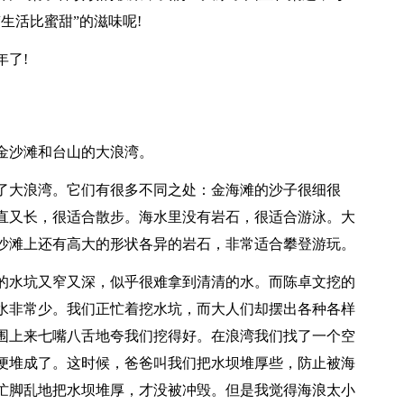
生活比蜜甜”的滋味呢!
了!
金沙滩和台山的大浪湾。
了大浪湾。它们有很多不同之处：金海滩的沙子很细很
直又长，很适合散步。海水里没有岩石，很适合游泳。大
沙滩上还有高大的形状各异的岩石，非常适合攀登游玩。
的水坑又窄又深，似乎很难拿到清清的水。而陈卓文挖的
水非常少。我们正忙着挖水坑，而大人们却摆出各种各样
围上来七嘴八舌地夸我们挖得好。在浪湾我们找了一个空
便堆成了。这时候，爸爸叫我们把水坝堆厚些，防止被海
忙脚乱地把水坝堆厚，才没被冲毁。但是我觉得海浪太小