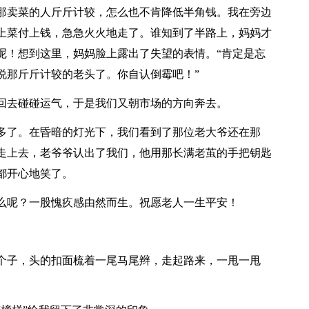
那卖菜的人斤斤计较，怎么也不肯降低半角钱。我在旁边
上菜付上钱，急急火火地走了。谁知到了半路上，妈妈才
呢！想到这里，妈妈脸上露出了失望的表情。“肯定是忘
说那斤斤计较的老头了。你自认倒霉吧！”
回去碰碰运气，于是我们又朝市场的方向奔去。
多了。在昏暗的灯光下，我们看到了那位老大爷还在那
走上去，老爷爷认出了我们，他用那长满老茧的手把钥匙
都开心地笑了。
么呢？一股愧疚感由然而生。祝愿老人一生平安！
个子，头的扣面梳着一尾马尾辫，走起路来，一甩一甩