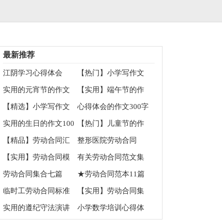
最新推荐
江阴学习心得体会
【热门】小学写作文
400字合集十篇
实用的元宵节的作文
【实用】端午节的作
700字锦集六篇
文700字集合10篇
【精选】小学写作文
心得体会的作文300字
900字合集十篇
集锦五篇
实用的生日的作文100
【热门】儿童节的作
字锦集五篇
文700字4篇
【精品】劳动合同汇
整形医院劳动合同
总五篇
【实用】劳动合同模
有关劳动合同范文集
板汇总6篇
锦9篇
劳动合同集合七篇
★劳动合同范本11篇
临时工劳动合同标准
【实用】劳动合同集
的范本
合10篇
实用的遵纪守法演讲
小学数学培训心得体