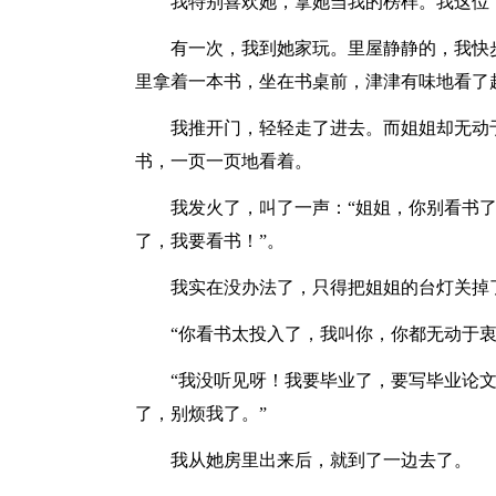
我特别喜欢她，拿她当我的榜样。我这位“
有一次，我到她家玩。里屋静静的，我快
里拿着一本书，坐在书桌前，津津有味地看了
我推开门，轻轻走了进去。而姐姐却无动
书，一页一页地看着。
我发火了，叫了一声：“姐姐，你别看书了
了，我要看书！”。
我实在没办法了，只得把姐姐的台灯关掉
“你看书太投入了，我叫你，你都无动于衷
“我没听见呀！我要毕业了，要写毕业论文
了，别烦我了。”
我从她房里出来后，就到了一边去了。