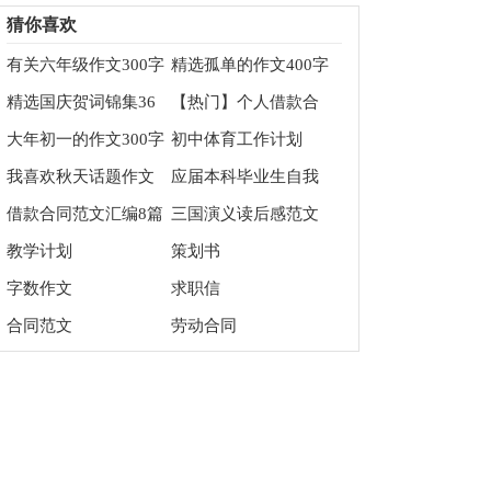
稿模板锦集四篇
会
猜你喜欢
有关六年级作文300字
精选孤单的作文400字
合集9篇
四篇
精选国庆贺词锦集36
【热门】个人借款合
句
同5篇
大年初一的作文300字
初中体育工作计划
9篇
（精选3篇）
我喜欢秋天话题作文
应届本科毕业生自我
介绍
借款合同范文汇编8篇
三国演义读后感范文
教学计划
策划书
字数作文
求职信
合同范文
劳动合同