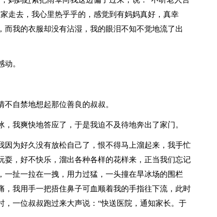
往家走去，我心里热乎乎的，感觉到有妈妈真好，真幸
，而我的衣服却没有沾湿，我的眼泪不知不觉地流了出
感动。
情不自禁地想起那位善良的叔叔。
冰，我爽快地答应了，于是我迫不及待地奔出了家门。
我因为好久没有放松自己了，恨不得马上溜起来，我手忙
玩耍，好不快乐，溜出各种各样的花样来，正当我们忘记
，一扯一拉在一拽，用力过猛，一头撞在旱冰场的围栏
痛，我用手一把捂住鼻子可血顺着我的手指往下流，此时
时，一位叔叔跑过来大声说：“快送医院，通知家长。于