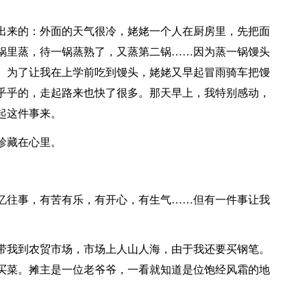
出来的：外面的天气很冷，姥姥一个人在厨房里，先把面
锅里蒸，待一锅蒸熟了，又蒸第二锅……因为蒸一锅馒头
。为了让我在上学前吃到馒头，姥姥又早起冒雨骑车把馒
乎乎的，走起路来也快了很多。那天早上，我特别感动，
起这件事来。
珍藏在心里。
忆往事，有苦有乐，有开心，有生气……但有一件事让我
带我到农贸市场，市场上人山人海，由于我还要买钢笔。
买菜。摊主是一位老爷爷，一看就知道是位饱经风霜的地