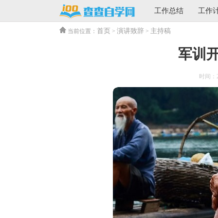
工作总结
工作
首页
演讲致辞
主持稿
当前位置：
>
>
军训
时间：202