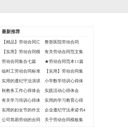
最新推荐
【精品】劳动合同汇
整形医院劳动合同
总五篇
【实用】劳动合同模
有关劳动合同范文集
板汇总6篇
锦9篇
劳动合同集合七篇
★劳动合同范本11篇
临时工劳动合同标准
【实用】劳动合同集
的范本
合10篇
实用的遵纪守法演讲
小学数学培训心得体
稿模板锦集四篇
会
秋教务工作心得体会
实践活动心得体会
（精选6篇）
有关学习培训心得体
实用的学习教育心得
会模板集合六篇
体会3篇
实用的妇女节的作文
企业遵纪守法承诺书4
900字汇编5篇
篇
公司简易劳动的合同
关于劳动合同模板集