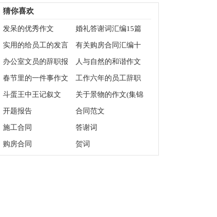
范本
锦五篇
猜你喜欢
发呆的优秀作文
婚礼答谢词汇编15篇
实用的给员工的发言
有关购房合同汇编十
稿范文10篇
篇
办公室文员的辞职报
人与自然的和谐作文
告
春节里的一件事作文
工作六年的员工辞职
300字合集6篇
报告
斗蛋王中王记叙文
关于景物的作文(集锦
15篇)
开题报告
合同范文
施工合同
答谢词
购房合同
贺词