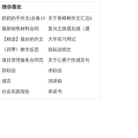
文700字3篇
文700字汇编八篇
猜你喜欢
奶奶的手作文(合集10
关于香樟树作文汇总6
篇)
篇
最新销售材料合同
复兴之路观后感（通
用3篇）
【精选】最好的作文
大学实习周记
300字四篇
《四季》教学反思
袋鼠说明文
项目管理服务合同范
关于心累个性感言句
本
子大全（精选70句）
辞职信
求职信
感言
演讲稿
社会实践报告
承诺书