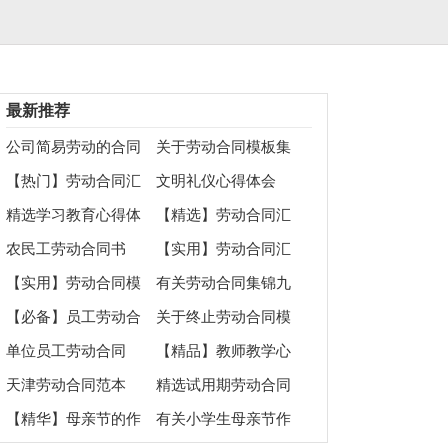
最新推荐
公司简易劳动的合同
关于劳动合同模板集
范本
锦五篇
【热门】劳动合同汇
文明礼仪心得体会
总6篇
精选学习教育心得体
【精选】劳动合同汇
会汇总5篇
编6篇
农民工劳动合同书
【实用】劳动合同汇
总九篇
【实用】劳动合同模
有关劳动合同集锦九
板七篇
篇
【必备】员工劳动合
关于终止劳动合同模
同集合7篇
板锦集十篇
单位员工劳动合同
【精品】教师教学心
得体会合集8篇
天津劳动合同范本
精选试用期劳动合同
范文合集八篇
【精华】母亲节的作
有关小学生母亲节作