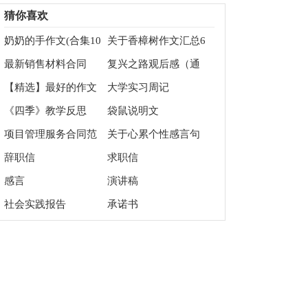
文700字3篇
文700字汇编八篇
猜你喜欢
奶奶的手作文(合集10
关于香樟树作文汇总6
篇)
篇
最新销售材料合同
复兴之路观后感（通
用3篇）
【精选】最好的作文
大学实习周记
300字四篇
《四季》教学反思
袋鼠说明文
项目管理服务合同范
关于心累个性感言句
本
子大全（精选70句）
辞职信
求职信
感言
演讲稿
社会实践报告
承诺书