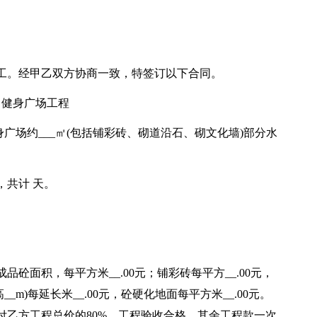
工。经甲乙双方协商一致，特签订以下合同。
、健身广场工程
广场约___㎡(包括铺彩砖、砌道沿石、砌文化墙)部分水
日，共计 天。
砼面积，每平方米__.00元；铺彩砖每平方__.00元，
__m)每延长米__.00元，砼硬化地面每平方米__.00元。
付乙方工程总价的80%，工程验收合格，其余工程款一次