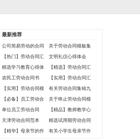
最新推荐
公司简易劳动的合同
关于劳动合同模板集
范本
锦五篇
【热门】劳动合同汇
文明礼仪心得体会
总6篇
精选学习教育心得体
【精选】劳动合同汇
会汇总5篇
编6篇
农民工劳动合同书
【实用】劳动合同汇
总九篇
【实用】劳动合同模
有关劳动合同集锦九
板七篇
篇
【必备】员工劳动合
关于终止劳动合同模
同集合7篇
板锦集十篇
单位员工劳动合同
【精品】教师教学心
得体会合集8篇
天津劳动合同范本
精选试用期劳动合同
范文合集八篇
【精华】母亲节的作
有关小学生母亲节作