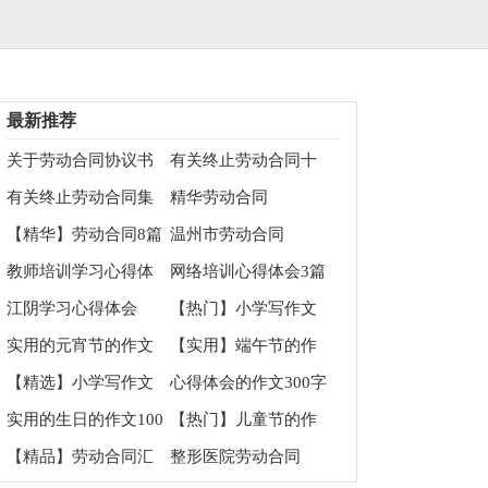
最新推荐
关于劳动合同协议书
有关终止劳动合同十
范文六篇
篇
有关终止劳动合同集
精华劳动合同
锦8篇
【精华】劳动合同8篇
温州市劳动合同
教师培训学习心得体
网络培训心得体会3篇
会
江阴学习心得体会
【热门】小学写作文
400字合集十篇
实用的元宵节的作文
【实用】端午节的作
700字锦集六篇
文700字集合10篇
【精选】小学写作文
心得体会的作文300字
900字合集十篇
集锦五篇
实用的生日的作文100
【热门】儿童节的作
字锦集五篇
文700字4篇
【精品】劳动合同汇
整形医院劳动合同