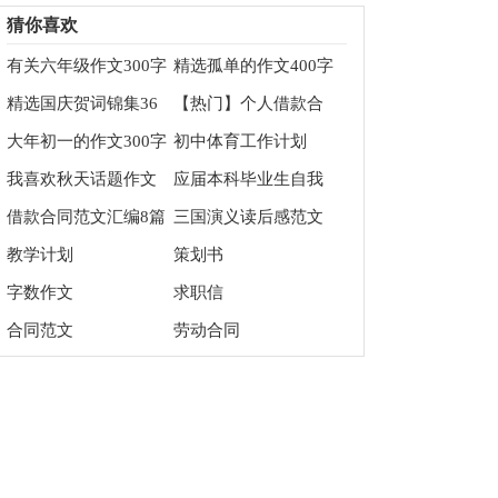
总五篇
猜你喜欢
有关六年级作文300字
精选孤单的作文400字
合集9篇
四篇
精选国庆贺词锦集36
【热门】个人借款合
句
同5篇
大年初一的作文300字
初中体育工作计划
9篇
（精选3篇）
我喜欢秋天话题作文
应届本科毕业生自我
介绍
借款合同范文汇编8篇
三国演义读后感范文
教学计划
策划书
字数作文
求职信
合同范文
劳动合同