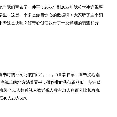
我们宣布了一件事：20xx年到20xx年我校学生近视率
学生，这是一个多么触目惊心的数据啊！大家听了这个消
下降这么快呢？好奇心促使我作了一次详细的调查和分
书时的不良习惯自己4。4 4。5喜欢在车上看书沈心诣
4。4在光线暗的地方躺着看书，做作业时头低得很低。柴涵琦
二：班级全班人数近视人数近视人数占总人数百分比长寿班
班40人20人50%